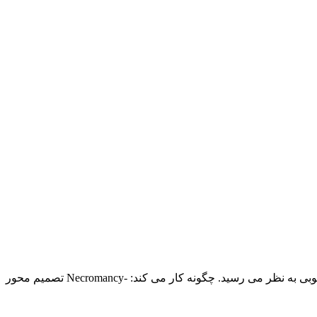
زنده کردن مردگان از AUC 450! این نسخه 1.1 یک مود برای اضافه کردن نکرومانسی به Imperator:Rome است. چرا؟ در آن مقطع ایده ی خوبی به نظر می رسید. چگونه کار می کند: -Necromancy تصمیم محور