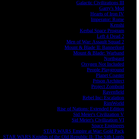
Galactic Civilizations III
Garry's Mod
Hearts of Iron IV
Imperator: Rome
Kenshi
Kerbal Space Program
Left 4 Dead 2
Men of War: Assault Squad 2
Mount & Blade II: Bannerlord
Mount & Blade: Warband
Northgard
Oxygen Not Included
People Playground
Planet Coaster
Prison Architect
Project Zomboid
Ravenfield
Rebel Inc: Escalation
RimWorld
Rise of Nations: Extended Edition
Sid Meier's Civilization V
Sid Meier's Civilization VI
Space Engineers
STAR WARS Empire at War: Gold Pack
STAR WARS Knights of the Old Republic II: The Sith Lords