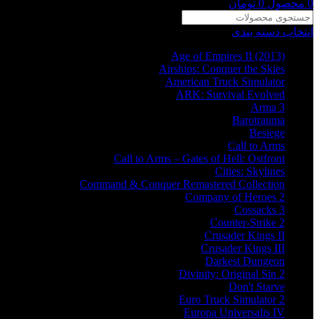
0
محصول
0
تومان
انتخاب دسته بندی
Age of Empires II (2013)
Airships: Conquer the Skies
American Truck Simulator
ARK: Survival Evolved
Arma 3
Barotrauma
Besiege
Call to Arms
Call to Arms – Gates of Hell: Ostfront
Cities: Skylines
Command & Conquer Remastered Collection
Company of Heroes 2
Cossacks 3
Counter-Strike 2
Crusader Kings II
Crusader Kings III
Darkest Dungeon
Divinity: Original Sin 2
Don't Starve
Euro Truck Simulator 2
Europa Universalis IV