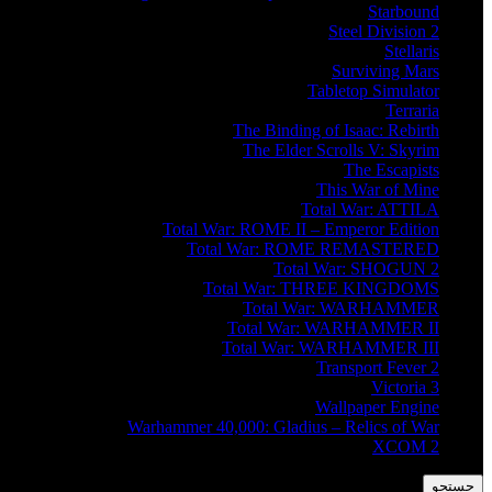
Starbound
Steel Division 2
Stellaris
Surviving Mars
Tabletop Simulator
Terraria
The Binding of Isaac: Rebirth
The Elder Scrolls V: Skyrim
The Escapists
This War of Mine
Total War: ATTILA
Total War: ROME II – Emperor Edition
Total War: ROME REMASTERED
Total War: SHOGUN 2
Total War: THREE KINGDOMS
Total War: WARHAMMER
Total War: WARHAMMER II
Total War: WARHAMMER III
Transport Fever 2
Victoria 3
Wallpaper Engine
Warhammer 40,000: Gladius – Relics of War
XCOM 2
جستجو