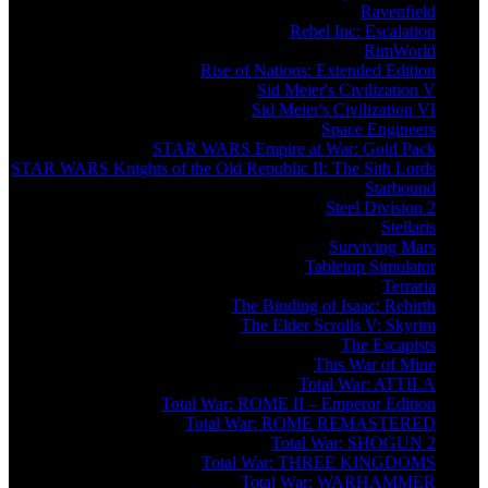
Ravenfield
Rebel Inc: Escalation
RimWorld
Rise of Nations: Extended Edition
Sid Meier's Civilization V
Sid Meier's Civilization VI
Space Engineers
STAR WARS Empire at War: Gold Pack
STAR WARS Knights of the Old Republic II: The Sith Lords
Starbound
Steel Division 2
Stellaris
Surviving Mars
Tabletop Simulator
Terraria
The Binding of Isaac: Rebirth
The Elder Scrolls V: Skyrim
The Escapists
This War of Mine
Total War: ATTILA
Total War: ROME II – Emperor Edition
Total War: ROME REMASTERED
Total War: SHOGUN 2
Total War: THREE KINGDOMS
Total War: WARHAMMER