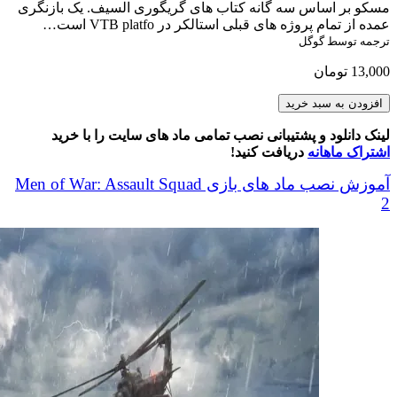
مسکو بر اساس سه گانه کتاب های گریگوری السیف. یک بازنگری
عمده از تمام پروژه های قبلی استالکر در VTB platfo است…
ترجمه توسط گوگل
13,000
تومان
Moscow
افزودن به سبد خرید
zone-
CHZO
لینک دانلود و پشتیبانی نصب تمامی ماد های سایت را با خرید
عدد
اشتراک ماهانه
دریافت کنید!
آموزش نصب ماد های بازی Men of War: Assault Squad
2