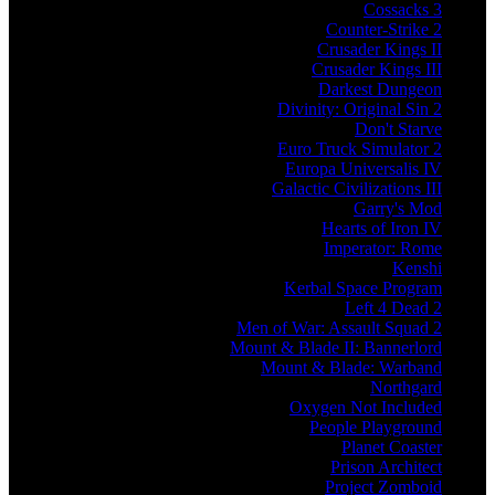
Cossacks 3
Counter-Strike 2
Crusader Kings II
Crusader Kings III
Darkest Dungeon
Divinity: Original Sin 2
Don't Starve
Euro Truck Simulator 2
Europa Universalis IV
Galactic Civilizations III
Garry's Mod
Hearts of Iron IV
Imperator: Rome
Kenshi
Kerbal Space Program
Left 4 Dead 2
Men of War: Assault Squad 2
Mount & Blade II: Bannerlord
Mount & Blade: Warband
Northgard
Oxygen Not Included
People Playground
Planet Coaster
Prison Architect
Project Zomboid