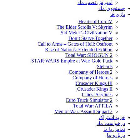
آموزش نصب ماد
جستجوی ماد
بازی ها
Hearts of Iron IV
The Elder Scrolls V: Skyrim
Sid Meier’s Civilization V
Don’t Starve Together
Call to Arms – Gates of Hell: Ostfront
Rise of Nations: Extended Edition
Total War: SHOGUN 2
STAR WARS Empire at War: Gold Pack
Stellaris
Company of Heroes 2
Company of Heroes
Crusader Kings III
Crusader Kings II
Cities: Skylines
Euro Truck Simulator 2
Total War: ATTILA
Men of War: Assault Squad 2
خرید اشتراک
درخواست ماد
تماس با ما
درباره ما