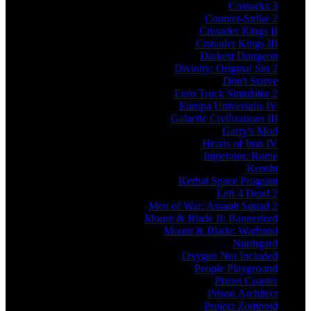
Cossacks 3
Counter-Strike 2
Crusader Kings II
Crusader Kings III
Darkest Dungeon
Divinity: Original Sin 2
Don't Starve
Euro Truck Simulator 2
Europa Universalis IV
Galactic Civilizations III
Garry's Mod
Hearts of Iron IV
Imperator: Rome
Kenshi
Kerbal Space Program
Left 4 Dead 2
Men of War: Assault Squad 2
Mount & Blade II: Bannerlord
Mount & Blade: Warband
Northgard
Oxygen Not Included
People Playground
Planet Coaster
Prison Architect
Project Zomboid