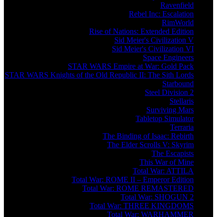
Ravenfield
Rebel Inc: Escalation
RimWorld
Rise of Nations: Extended Edition
Sid Meier's Civilization V
Sid Meier's Civilization VI
Space Engineers
STAR WARS Empire at War: Gold Pack
STAR WARS Knights of the Old Republic II: The Sith Lords
Starbound
Steel Division 2
Stellaris
Surviving Mars
Tabletop Simulator
Terraria
The Binding of Isaac: Rebirth
The Elder Scrolls V: Skyrim
The Escapists
This War of Mine
Total War: ATTILA
Total War: ROME II – Emperor Edition
Total War: ROME REMASTERED
Total War: SHOGUN 2
Total War: THREE KINGDOMS
Total War: WARHAMMER