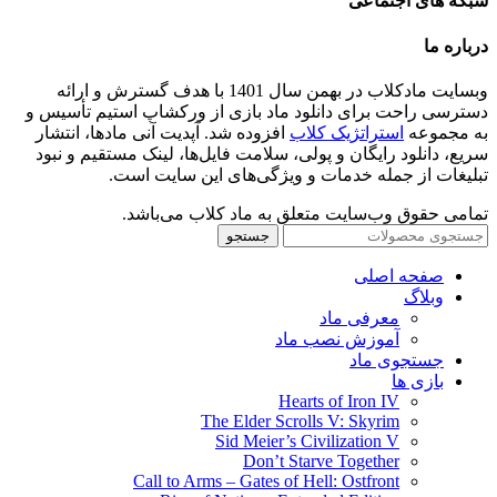
شبکه های اجتماعی
درباره ما
وبسایت مادکلاب در بهمن سال 1401 با هدف گسترش و ارائه
دسترسی راحت برای دانلود ماد بازی از ورکشاپ استیم تأسیس و
به مجموعه
استراتژیک کلاب
افزوده شد. آپدیت آنی مادها، انتشار
سریع، دانلود رایگان و پولی، سلامت فایل‌ها، لینک مستقیم و نبود
تبلیغات از جمله خدمات و ویژگی‌های این سایت است.
تمامی حقوق وب‌سایت متعلق به ماد کلاب می‌باشد.
جستجو
صفحه اصلی
وبلاگ
معرفی ماد
آموزش نصب ماد
جستجوی ماد
بازی ها
Hearts of Iron IV
The Elder Scrolls V: Skyrim
Sid Meier’s Civilization V
Don’t Starve Together
Call to Arms – Gates of Hell: Ostfront