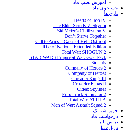
آموزش نصب ماد
جستجوی ماد
بازی ها
Hearts of Iron IV
The Elder Scrolls V: Skyrim
Sid Meier’s Civilization V
Don’t Starve Together
Call to Arms – Gates of Hell: Ostfront
Rise of Nations: Extended Edition
Total War: SHOGUN 2
STAR WARS Empire at War: Gold Pack
Stellaris
Company of Heroes 2
Company of Heroes
Crusader Kings III
Crusader Kings II
Cities: Skylines
Euro Truck Simulator 2
Total War: ATTILA
Men of War: Assault Squad 2
خرید اشتراک
درخواست ماد
تماس با ما
درباره ما