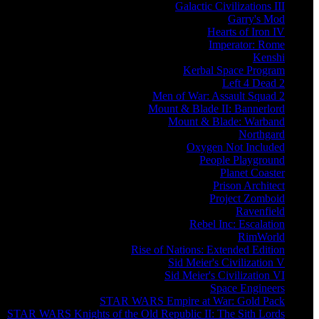
Galactic Civilizations III
Garry's Mod
Hearts of Iron IV
Imperator: Rome
Kenshi
Kerbal Space Program
Left 4 Dead 2
Men of War: Assault Squad 2
Mount & Blade II: Bannerlord
Mount & Blade: Warband
Northgard
Oxygen Not Included
People Playground
Planet Coaster
Prison Architect
Project Zomboid
Ravenfield
Rebel Inc: Escalation
RimWorld
Rise of Nations: Extended Edition
Sid Meier's Civilization V
Sid Meier's Civilization VI
Space Engineers
STAR WARS Empire at War: Gold Pack
STAR WARS Knights of the Old Republic II: The Sith Lords