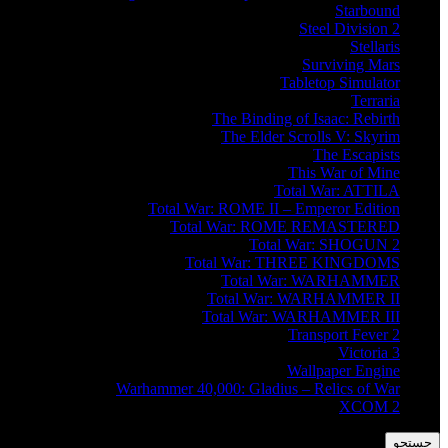
Starbound
Steel Division 2
Stellaris
Surviving Mars
Tabletop Simulator
Terraria
The Binding of Isaac: Rebirth
The Elder Scrolls V: Skyrim
The Escapists
This War of Mine
Total War: ATTILA
Total War: ROME II – Emperor Edition
Total War: ROME REMASTERED
Total War: SHOGUN 2
Total War: THREE KINGDOMS
Total War: WARHAMMER
Total War: WARHAMMER II
Total War: WARHAMMER III
Transport Fever 2
Victoria 3
Wallpaper Engine
Warhammer 40,000: Gladius – Relics of War
XCOM 2
جستجو