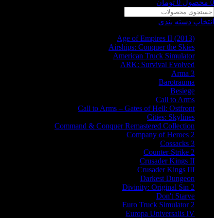
0
محصول
0
تومان
انتخاب دسته بندی
Age of Empires II (2013)
Airships: Conquer the Skies
American Truck Simulator
ARK: Survival Evolved
Arma 3
Barotrauma
Besiege
Call to Arms
Call to Arms – Gates of Hell: Ostfront
Cities: Skylines
Command & Conquer Remastered Collection
Company of Heroes 2
Cossacks 3
Counter-Strike 2
Crusader Kings II
Crusader Kings III
Darkest Dungeon
Divinity: Original Sin 2
Don't Starve
Euro Truck Simulator 2
Europa Universalis IV