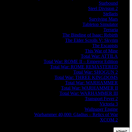
Starbound
Steel Division 2
Stellaris
Surviving Mars
Tabletop Simulator
Terraria
The Binding of Isaac: Rebirth
The Elder Scrolls V: Skyrim
The Escapists
This War of Mine
Total War: ATTILA
Total War: ROME II – Emperor Edition
Total War: ROME REMASTERED
Total War: SHOGUN 2
Total War: THREE KINGDOMS
Total War: WARHAMMER
Total War: WARHAMMER II
Total War: WARHAMMER III
Transport Fever 2
Victoria 3
Wallpaper Engine
Warhammer 40,000: Gladius – Relics of War
XCOM 2
جستجو