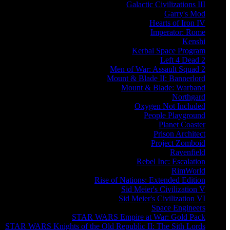
Galactic Civilizations III
Garry's Mod
Hearts of Iron IV
Imperator: Rome
Kenshi
Kerbal Space Program
Left 4 Dead 2
Men of War: Assault Squad 2
Mount & Blade II: Bannerlord
Mount & Blade: Warband
Northgard
Oxygen Not Included
People Playground
Planet Coaster
Prison Architect
Project Zomboid
Ravenfield
Rebel Inc: Escalation
RimWorld
Rise of Nations: Extended Edition
Sid Meier's Civilization V
Sid Meier's Civilization VI
Space Engineers
STAR WARS Empire at War: Gold Pack
STAR WARS Knights of the Old Republic II: The Sith Lords