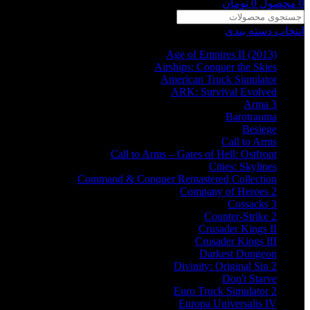
0
محصول
0
تومان
انتخاب دسته بندی
Age of Empires II (2013)
Airships: Conquer the Skies
American Truck Simulator
ARK: Survival Evolved
Arma 3
Barotrauma
Besiege
Call to Arms
Call to Arms – Gates of Hell: Ostfront
Cities: Skylines
Command & Conquer Remastered Collection
Company of Heroes 2
Cossacks 3
Counter-Strike 2
Crusader Kings II
Crusader Kings III
Darkest Dungeon
Divinity: Original Sin 2
Don't Starve
Euro Truck Simulator 2
Europa Universalis IV