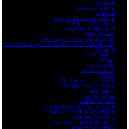
Ravenfield
Rebel Inc: Escalation
RimWorld
Rise of Nations: Extended Edition
Sid Meier's Civilization V
Sid Meier's Civilization VI
Space Engineers
STAR WARS Empire at War: Gold Pack
STAR WARS Knights of the Old Republic II: The Sith Lords
Starbound
Steel Division 2
Stellaris
Surviving Mars
Tabletop Simulator
Terraria
The Binding of Isaac: Rebirth
The Elder Scrolls V: Skyrim
The Escapists
This War of Mine
Total War: ATTILA
Total War: ROME II – Emperor Edition
Total War: ROME REMASTERED
Total War: SHOGUN 2
Total War: THREE KINGDOMS
Total War: WARHAMMER