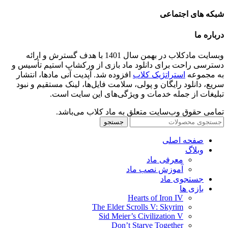
شبکه های اجتماعی
درباره ما
وبسایت مادکلاب در بهمن سال 1401 با هدف گسترش و ارائه
دسترسی راحت برای دانلود ماد بازی از ورکشاپ استیم تأسیس و
به مجموعه
استراتژیک کلاب
افزوده شد. آپدیت آنی مادها، انتشار
سریع، دانلود رایگان و پولی، سلامت فایل‌ها، لینک مستقیم و نبود
تبلیغات از جمله خدمات و ویژگی‌های این سایت است.
تمامی حقوق وب‌سایت متعلق به ماد کلاب می‌باشد.
جستجو
صفحه اصلی
وبلاگ
معرفی ماد
آموزش نصب ماد
جستجوی ماد
بازی ها
Hearts of Iron IV
The Elder Scrolls V: Skyrim
Sid Meier’s Civilization V
Don’t Starve Together