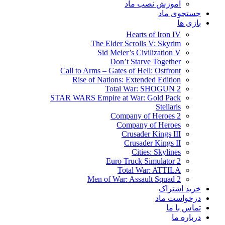
آموزش نصب ماد
جستجوی ماد
بازی ها
Hearts of Iron IV
The Elder Scrolls V: Skyrim
Sid Meier’s Civilization V
Don’t Starve Together
Call to Arms – Gates of Hell: Ostfront
Rise of Nations: Extended Edition
Total War: SHOGUN 2
STAR WARS Empire at War: Gold Pack
Stellaris
Company of Heroes 2
Company of Heroes
Crusader Kings III
Crusader Kings II
Cities: Skylines
Euro Truck Simulator 2
Total War: ATTILA
Men of War: Assault Squad 2
خرید اشتراک
درخواست ماد
تماس با ما
درباره ما