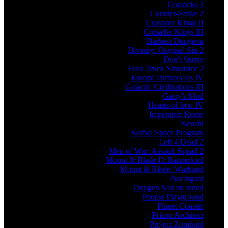
Cossacks 3
Counter-Strike 2
Crusader Kings II
Crusader Kings III
Darkest Dungeon
Divinity: Original Sin 2
Don't Starve
Euro Truck Simulator 2
Europa Universalis IV
Galactic Civilizations III
Garry's Mod
Hearts of Iron IV
Imperator: Rome
Kenshi
Kerbal Space Program
Left 4 Dead 2
Men of War: Assault Squad 2
Mount & Blade II: Bannerlord
Mount & Blade: Warband
Northgard
Oxygen Not Included
People Playground
Planet Coaster
Prison Architect
Project Zomboid