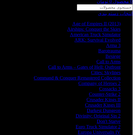
0
محصول
0
تومان
انتخاب دسته بندی
Age of Empires II (2013)
Airships: Conquer the Skies
American Truck Simulator
ARK: Survival Evolved
Arma 3
Barotrauma
Besiege
Call to Arms
Call to Arms – Gates of Hell: Ostfront
Cities: Skylines
Command & Conquer Remastered Collection
Company of Heroes 2
Cossacks 3
Counter-Strike 2
Crusader Kings II
Crusader Kings III
Darkest Dungeon
Divinity: Original Sin 2
Don't Starve
Euro Truck Simulator 2
Europa Universalis IV