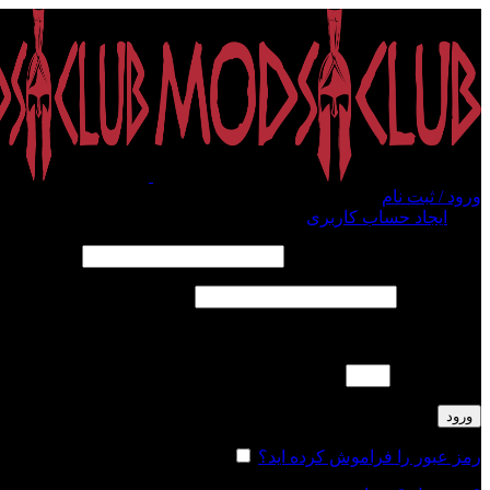
ورود / ثبت نام
ورود
ایجاد حساب کاربری
الزامی
نام کاربری یا آدرس ایمیل
*
الزامی
رمز عبور
*
لطفا پاسخ را به عدد انگلیسی وارد کنید:
11 − شش =
ورود
رمز عبور را فراموش کرده اید؟
مرا به خاطر بسپار