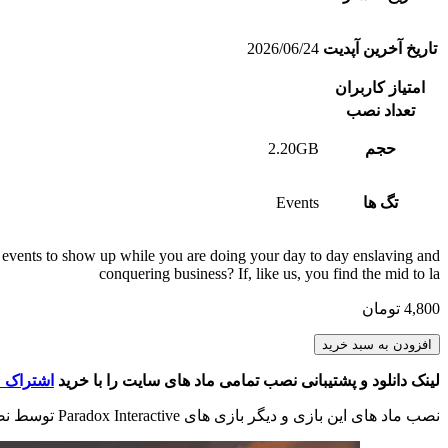
تاریخ آخرین آپدیت
2026/06/24
امتیاز کاربران
تعداد نصب
حجم
2.20GB
تگ ها
Events
 events to show up while you are doing your day to day enslaving and
conquering business? If, like us, you find the mid to la
4,800
تومان
More
افزودن به سبد خرید
Events
Mod
لینک دانلود و پشتیبانی نصب تمامی ماد های سایت را با خرید
اشتراک م
عدد
نصب ماد های این بازی و دیگر بازی های Paradox Interactive توسط نصب کننده اختصاصی وبسایت و به صورت خودکار انجام می شود. در صورت مشاهده اشکال در ماد اینستالر با پشتیبانی تماس بگیرید.