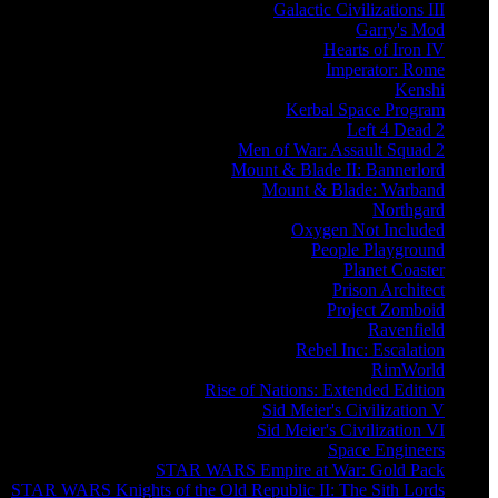
Galactic Civilizations III
Garry's Mod
Hearts of Iron IV
Imperator: Rome
Kenshi
Kerbal Space Program
Left 4 Dead 2
Men of War: Assault Squad 2
Mount & Blade II: Bannerlord
Mount & Blade: Warband
Northgard
Oxygen Not Included
People Playground
Planet Coaster
Prison Architect
Project Zomboid
Ravenfield
Rebel Inc: Escalation
RimWorld
Rise of Nations: Extended Edition
Sid Meier's Civilization V
Sid Meier's Civilization VI
Space Engineers
STAR WARS Empire at War: Gold Pack
STAR WARS Knights of the Old Republic II: The Sith Lords