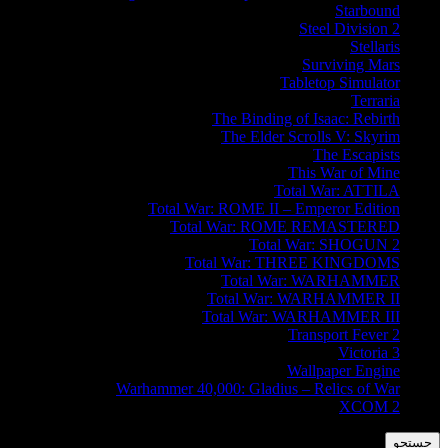
Starbound
Steel Division 2
Stellaris
Surviving Mars
Tabletop Simulator
Terraria
The Binding of Isaac: Rebirth
The Elder Scrolls V: Skyrim
The Escapists
This War of Mine
Total War: ATTILA
Total War: ROME II – Emperor Edition
Total War: ROME REMASTERED
Total War: SHOGUN 2
Total War: THREE KINGDOMS
Total War: WARHAMMER
Total War: WARHAMMER II
Total War: WARHAMMER III
Transport Fever 2
Victoria 3
Wallpaper Engine
Warhammer 40,000: Gladius – Relics of War
XCOM 2
جستجو