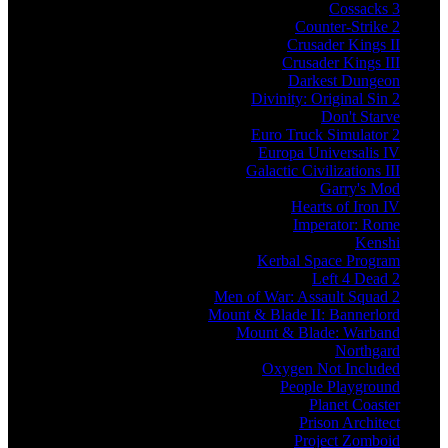
Cossacks 3
Counter-Strike 2
Crusader Kings II
Crusader Kings III
Darkest Dungeon
Divinity: Original Sin 2
Don't Starve
Euro Truck Simulator 2
Europa Universalis IV
Galactic Civilizations III
Garry's Mod
Hearts of Iron IV
Imperator: Rome
Kenshi
Kerbal Space Program
Left 4 Dead 2
Men of War: Assault Squad 2
Mount & Blade II: Bannerlord
Mount & Blade: Warband
Northgard
Oxygen Not Included
People Playground
Planet Coaster
Prison Architect
Project Zomboid