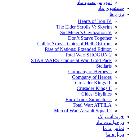
آموزش نصب ماد
جستجوی ماد
بازی ها
Hearts of Iron IV
The Elder Scrolls V: Skyrim
Sid Meier’s Civilization V
Don’t Starve Together
Call to Arms – Gates of Hell: Ostfront
Rise of Nations: Extended Edition
Total War: SHOGUN 2
STAR WARS Empire at War: Gold Pack
Stellaris
Company of Heroes 2
Company of Heroes
Crusader Kings III
Crusader Kings II
Cities: Skylines
Euro Truck Simulator 2
Total War: ATTILA
Men of War: Assault Squad 2
خرید اشتراک
درخواست ماد
تماس با ما
درباره ما