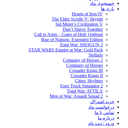
جستجوی ماد
بازی ها
Hearts of Iron IV
The Elder Scrolls V: Skyrim
Sid Meier’s Civilization V
Don’t Starve Together
Call to Arms – Gates of Hell: Ostfront
Rise of Nations: Extended Edition
Total War: SHOGUN 2
STAR WARS Empire at War: Gold Pack
Stellaris
Company of Heroes 2
Company of Heroes
Crusader Kings III
Crusader Kings II
Cities: Skylines
Euro Truck Simulator 2
Total War: ATTILA
Men of War: Assault Squad 2
خرید اشتراک
درخواست ماد
تماس با ما
درباره ما
ورود / ثبت نام