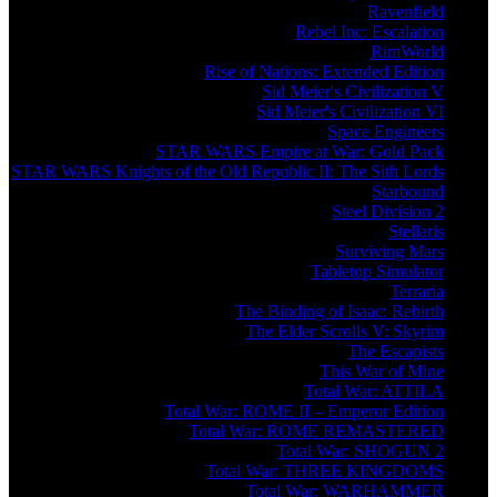
Ravenfield
Rebel Inc: Escalation
RimWorld
Rise of Nations: Extended Edition
Sid Meier's Civilization V
Sid Meier's Civilization VI
Space Engineers
STAR WARS Empire at War: Gold Pack
STAR WARS Knights of the Old Republic II: The Sith Lords
Starbound
Steel Division 2
Stellaris
Surviving Mars
Tabletop Simulator
Terraria
The Binding of Isaac: Rebirth
The Elder Scrolls V: Skyrim
The Escapists
This War of Mine
Total War: ATTILA
Total War: ROME II – Emperor Edition
Total War: ROME REMASTERED
Total War: SHOGUN 2
Total War: THREE KINGDOMS
Total War: WARHAMMER