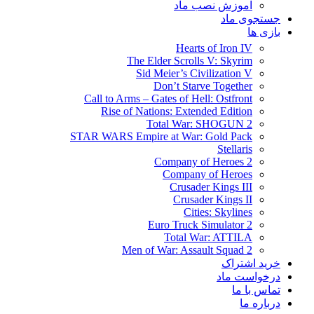
آموزش نصب ماد
جستجوی ماد
بازی ها
Hearts of Iron IV
The Elder Scrolls V: Skyrim
Sid Meier’s Civilization V
Don’t Starve Together
Call to Arms – Gates of Hell: Ostfront
Rise of Nations: Extended Edition
Total War: SHOGUN 2
STAR WARS Empire at War: Gold Pack
Stellaris
Company of Heroes 2
Company of Heroes
Crusader Kings III
Crusader Kings II
Cities: Skylines
Euro Truck Simulator 2
Total War: ATTILA
Men of War: Assault Squad 2
خرید اشتراک
درخواست ماد
تماس با ما
درباره ما