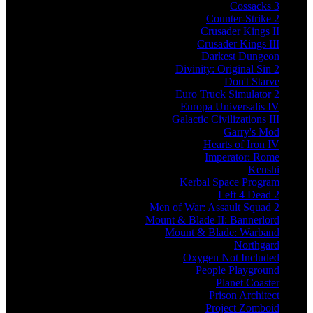
Cossacks 3
Counter-Strike 2
Crusader Kings II
Crusader Kings III
Darkest Dungeon
Divinity: Original Sin 2
Don't Starve
Euro Truck Simulator 2
Europa Universalis IV
Galactic Civilizations III
Garry's Mod
Hearts of Iron IV
Imperator: Rome
Kenshi
Kerbal Space Program
Left 4 Dead 2
Men of War: Assault Squad 2
Mount & Blade II: Bannerlord
Mount & Blade: Warband
Northgard
Oxygen Not Included
People Playground
Planet Coaster
Prison Architect
Project Zomboid