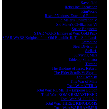
Ravenfield
Rebel Inc: Escalation
RimWorld
Rise of Nations: Extended Edition
Sid Meier's Civilization V
Sid Meier's Civilization VI
Space Engineers
STAR WARS Empire at War: Gold Pack
STAR WARS Knights of the Old Republic II: The Sith Lords
Starbound
Steel Division 2
Stellaris
Surviving Mars
Tabletop Simulator
Terraria
The Binding of Isaac: Rebirth
The Elder Scrolls V: Skyrim
The Escapists
This War of Mine
Total War: ATTILA
Total War: ROME II – Emperor Edition
Total War: ROME REMASTERED
Total War: SHOGUN 2
Total War: THREE KINGDOMS
Total War: WARHAMMER