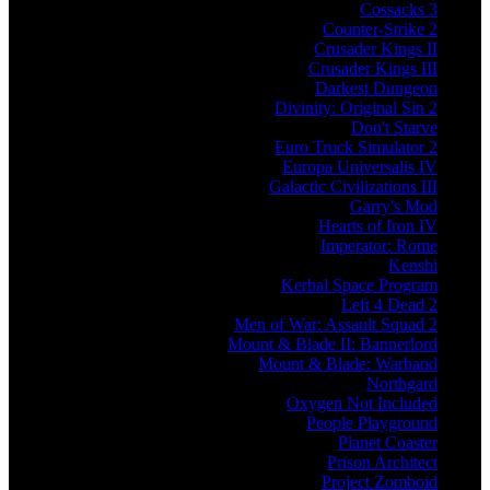
Cossacks 3
Counter-Strike 2
Crusader Kings II
Crusader Kings III
Darkest Dungeon
Divinity: Original Sin 2
Don't Starve
Euro Truck Simulator 2
Europa Universalis IV
Galactic Civilizations III
Garry's Mod
Hearts of Iron IV
Imperator: Rome
Kenshi
Kerbal Space Program
Left 4 Dead 2
Men of War: Assault Squad 2
Mount & Blade II: Bannerlord
Mount & Blade: Warband
Northgard
Oxygen Not Included
People Playground
Planet Coaster
Prison Architect
Project Zomboid