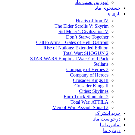
آموزش نصب ماد
جستجوی ماد
بازی ها
Hearts of Iron IV
The Elder Scrolls V: Skyrim
Sid Meier’s Civilization V
Don’t Starve Together
Call to Arms – Gates of Hell: Ostfront
Rise of Nations: Extended Edition
Total War: SHOGUN 2
STAR WARS Empire at War: Gold Pack
Stellaris
Company of Heroes 2
Company of Heroes
Crusader Kings III
Crusader Kings II
Cities: Skylines
Euro Truck Simulator 2
Total War: ATTILA
Men of War: Assault Squad 2
خرید اشتراک
درخواست ماد
تماس با ما
درباره ما