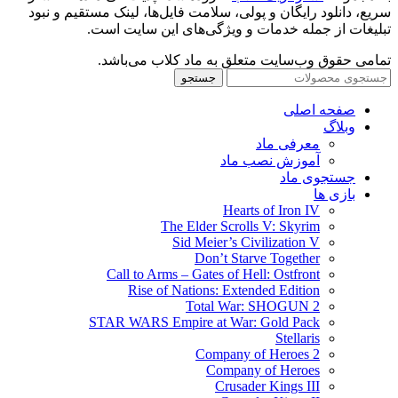
سریع، دانلود رایگان و پولی، سلامت فایل‌ها، لینک مستقیم و نبود
تبلیغات از جمله خدمات و ویژگی‌های این سایت است.
تمامی حقوق وب‌سایت متعلق به ماد کلاب می‌باشد.
جستجو
صفحه اصلی
وبلاگ
معرفی ماد
آموزش نصب ماد
جستجوی ماد
بازی ها
Hearts of Iron IV
The Elder Scrolls V: Skyrim
Sid Meier’s Civilization V
Don’t Starve Together
Call to Arms – Gates of Hell: Ostfront
Rise of Nations: Extended Edition
Total War: SHOGUN 2
STAR WARS Empire at War: Gold Pack
Stellaris
Company of Heroes 2
Company of Heroes
Crusader Kings III