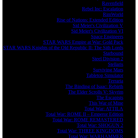
Ravenfield
Rebel Inc: Escalation
RimWorld
Rise of Nations: Extended Edition
Sid Meier's Civilization V
Sid Meier's Civilization VI
Space Engineers
STAR WARS Empire at War: Gold Pack
STAR WARS Knights of the Old Republic II: The Sith Lords
Starbound
Steel Division 2
Stellaris
Surviving Mars
Tabletop Simulator
Terraria
The Binding of Isaac: Rebirth
The Elder Scrolls V: Skyrim
The Escapists
This War of Mine
Total War: ATTILA
Total War: ROME II – Emperor Edition
Total War: ROME REMASTERED
Total War: SHOGUN 2
Total War: THREE KINGDOMS
Total War: WARHAMMER