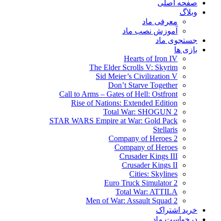
صفحه اصلی
وبلاگ
معرفی ماد
آموزش نصب ماد
جستجوی ماد
بازی ها
Hearts of Iron IV
The Elder Scrolls V: Skyrim
Sid Meier’s Civilization V
Don’t Starve Together
Call to Arms – Gates of Hell: Ostfront
Rise of Nations: Extended Edition
Total War: SHOGUN 2
STAR WARS Empire at War: Gold Pack
Stellaris
Company of Heroes 2
Company of Heroes
Crusader Kings III
Crusader Kings II
Cities: Skylines
Euro Truck Simulator 2
Total War: ATTILA
Men of War: Assault Squad 2
خرید اشتراک
درخواست ماد