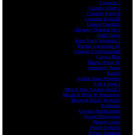
Cossacks 3
Counter-Strike 2
Crusader Kings II
Crusader Kings III
Darkest Dungeon
Divinity: Original Sin 2
Don't Starve
Euro Truck Simulator 2
Europa Universalis IV
Galactic Civilizations III
Garry's Mod
Hearts of Iron IV
Imperator: Rome
Kenshi
Kerbal Space Program
Left 4 Dead 2
Men of War: Assault Squad 2
Mount & Blade II: Bannerlord
Mount & Blade: Warband
Northgard
Oxygen Not Included
People Playground
Planet Coaster
Prison Architect
Project Zomboid