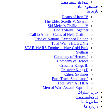
آموزش نصب ماد
جستجوی ماد
بازی ها
Hearts of Iron IV
The Elder Scrolls V: Skyrim
Sid Meier’s Civilization V
Don’t Starve Together
Call to Arms – Gates of Hell: Ostfront
Rise of Nations: Extended Edition
Total War: SHOGUN 2
STAR WARS Empire at War: Gold Pack
Stellaris
Company of Heroes 2
Company of Heroes
Crusader Kings III
Crusader Kings II
Cities: Skylines
Euro Truck Simulator 2
Total War: ATTILA
Men of War: Assault Squad 2
خرید اشتراک
درخواست ماد
تماس با ما
درباره ما