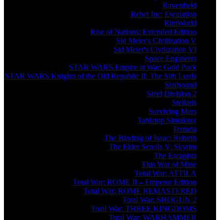
Ravenfield
Rebel Inc: Escalation
RimWorld
Rise of Nations: Extended Edition
Sid Meier's Civilization V
Sid Meier's Civilization VI
Space Engineers
STAR WARS Empire at War: Gold Pack
STAR WARS Knights of the Old Republic II: The Sith Lords
Starbound
Steel Division 2
Stellaris
Surviving Mars
Tabletop Simulator
Terraria
The Binding of Isaac: Rebirth
The Elder Scrolls V: Skyrim
The Escapists
This War of Mine
Total War: ATTILA
Total War: ROME II – Emperor Edition
Total War: ROME REMASTERED
Total War: SHOGUN 2
Total War: THREE KINGDOMS
Total War: WARHAMMER