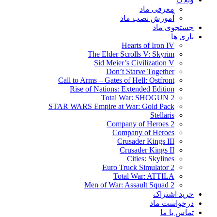
معرفی ماد
آموزش نصب ماد
جستجوی ماد
بازی ها
Hearts of Iron IV
The Elder Scrolls V: Skyrim
Sid Meier’s Civilization V
Don’t Starve Together
Call to Arms – Gates of Hell: Ostfront
Rise of Nations: Extended Edition
Total War: SHOGUN 2
STAR WARS Empire at War: Gold Pack
Stellaris
Company of Heroes 2
Company of Heroes
Crusader Kings III
Crusader Kings II
Cities: Skylines
Euro Truck Simulator 2
Total War: ATTILA
Men of War: Assault Squad 2
خرید اشتراک
درخواست ماد
تماس با ما