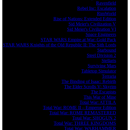
Ravenfield
Rebel Inc: Escalation
RimWorld
Rise of Nations: Extended Edition
Sid Meier's Civilization V
Sid Meier's Civilization VI
Space Engineers
STAR WARS Empire at War: Gold Pack
STAR WARS Knights of the Old Republic II: The Sith Lords
Starbound
Steel Division 2
Stellaris
Surviving Mars
Tabletop Simulator
Terraria
The Binding of Isaac: Rebirth
The Elder Scrolls V: Skyrim
The Escapists
This War of Mine
Total War: ATTILA
Total War: ROME II – Emperor Edition
Total War: ROME REMASTERED
Total War: SHOGUN 2
Total War: THREE KINGDOMS
Total War: WARHAMMER