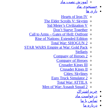
آموزش نصب ماد
جستجوی ماد
بازی ها
Hearts of Iron IV
The Elder Scrolls V: Skyrim
Sid Meier’s Civilization V
Don’t Starve Together
Call to Arms – Gates of Hell: Ostfront
Rise of Nations: Extended Edition
Total War: SHOGUN 2
STAR WARS Empire at War: Gold Pack
Stellaris
Company of Heroes 2
Company of Heroes
Crusader Kings III
Crusader Kings II
Cities: Skylines
Euro Truck Simulator 2
Total War: ATTILA
Men of War: Assault Squad 2
خرید اشتراک
درخواست ماد
تماس با ما
درباره ما