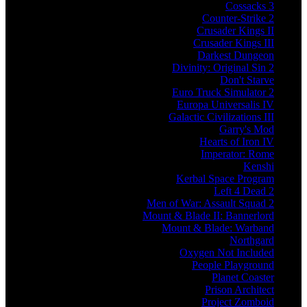
Cossacks 3
Counter-Strike 2
Crusader Kings II
Crusader Kings III
Darkest Dungeon
Divinity: Original Sin 2
Don't Starve
Euro Truck Simulator 2
Europa Universalis IV
Galactic Civilizations III
Garry's Mod
Hearts of Iron IV
Imperator: Rome
Kenshi
Kerbal Space Program
Left 4 Dead 2
Men of War: Assault Squad 2
Mount & Blade II: Bannerlord
Mount & Blade: Warband
Northgard
Oxygen Not Included
People Playground
Planet Coaster
Prison Architect
Project Zomboid