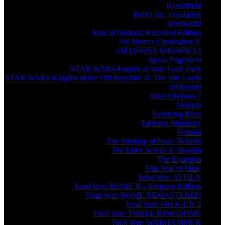
Ravenfield
Rebel Inc: Escalation
RimWorld
Rise of Nations: Extended Edition
Sid Meier's Civilization V
Sid Meier's Civilization VI
Space Engineers
STAR WARS Empire at War: Gold Pack
STAR WARS Knights of the Old Republic II: The Sith Lords
Starbound
Steel Division 2
Stellaris
Surviving Mars
Tabletop Simulator
Terraria
The Binding of Isaac: Rebirth
The Elder Scrolls V: Skyrim
The Escapists
This War of Mine
Total War: ATTILA
Total War: ROME II – Emperor Edition
Total War: ROME REMASTERED
Total War: SHOGUN 2
Total War: THREE KINGDOMS
Total War: WARHAMMER