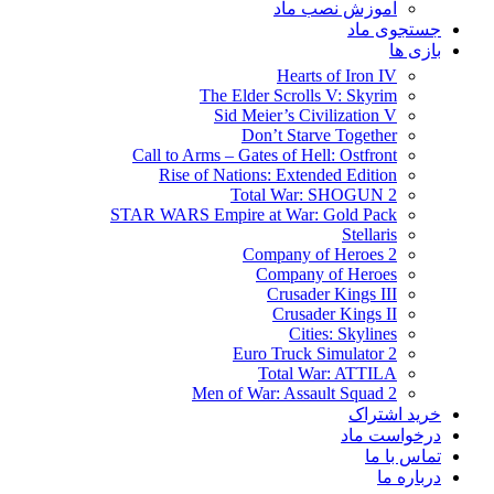
آموزش نصب ماد
جستجوی ماد
بازی ها
Hearts of Iron IV
The Elder Scrolls V: Skyrim
Sid Meier’s Civilization V
Don’t Starve Together
Call to Arms – Gates of Hell: Ostfront
Rise of Nations: Extended Edition
Total War: SHOGUN 2
STAR WARS Empire at War: Gold Pack
Stellaris
Company of Heroes 2
Company of Heroes
Crusader Kings III
Crusader Kings II
Cities: Skylines
Euro Truck Simulator 2
Total War: ATTILA
Men of War: Assault Squad 2
خرید اشتراک
درخواست ماد
تماس با ما
درباره ما