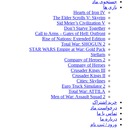
جستجوی ماد
بازی ها
Hearts of Iron IV
The Elder Scrolls V: Skyrim
Sid Meier’s Civilization V
Don’t Starve Together
Call to Arms – Gates of Hell: Ostfront
Rise of Nations: Extended Edition
Total War: SHOGUN 2
STAR WARS Empire at War: Gold Pack
Stellaris
Company of Heroes 2
Company of Heroes
Crusader Kings III
Crusader Kings II
Cities: Skylines
Euro Truck Simulator 2
Total War: ATTILA
Men of War: Assault Squad 2
خرید اشتراک
درخواست ماد
تماس با ما
درباره ما
ورود / ثبت نام