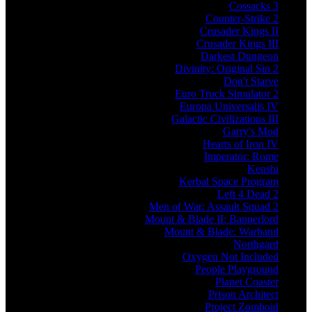
Cossacks 3
Counter-Strike 2
Crusader Kings II
Crusader Kings III
Darkest Dungeon
Divinity: Original Sin 2
Don't Starve
Euro Truck Simulator 2
Europa Universalis IV
Galactic Civilizations III
Garry's Mod
Hearts of Iron IV
Imperator: Rome
Kenshi
Kerbal Space Program
Left 4 Dead 2
Men of War: Assault Squad 2
Mount & Blade II: Bannerlord
Mount & Blade: Warband
Northgard
Oxygen Not Included
People Playground
Planet Coaster
Prison Architect
Project Zomboid