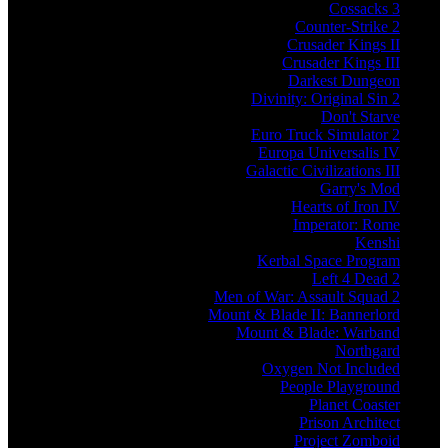
Cossacks 3
Counter-Strike 2
Crusader Kings II
Crusader Kings III
Darkest Dungeon
Divinity: Original Sin 2
Don't Starve
Euro Truck Simulator 2
Europa Universalis IV
Galactic Civilizations III
Garry's Mod
Hearts of Iron IV
Imperator: Rome
Kenshi
Kerbal Space Program
Left 4 Dead 2
Men of War: Assault Squad 2
Mount & Blade II: Bannerlord
Mount & Blade: Warband
Northgard
Oxygen Not Included
People Playground
Planet Coaster
Prison Architect
Project Zomboid