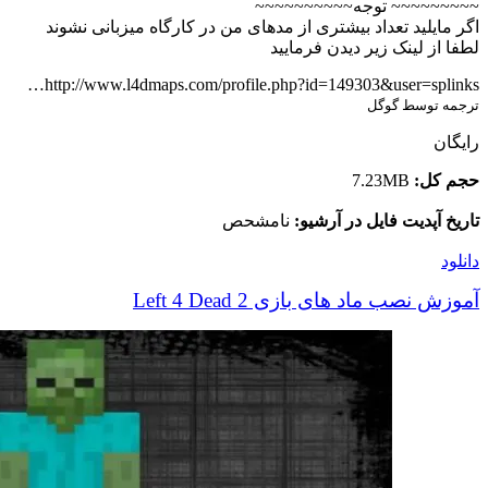
~~~~~~~~~ توجه~~~~~~~~~~
اگر مایلید تعداد بیشتری از مدهای من در کارگاه میزبانی نشوند
لطفا از لینک زیر دیدن فرمایید
http://www.l4dmaps.com/profile.php?id=149303&user=splinks…
ترجمه توسط گوگل
رایگان
حجم کل:
7.23MB
تاریخ آپدیت فایل در آرشیو:
نامشحص
دانلود
آموزش نصب ماد های بازی Left 4 Dead 2