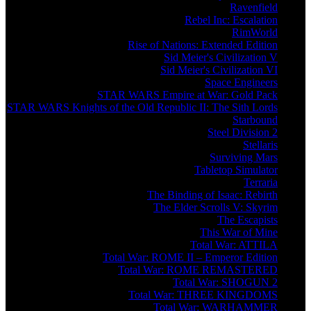
Ravenfield
Rebel Inc: Escalation
RimWorld
Rise of Nations: Extended Edition
Sid Meier's Civilization V
Sid Meier's Civilization VI
Space Engineers
STAR WARS Empire at War: Gold Pack
STAR WARS Knights of the Old Republic II: The Sith Lords
Starbound
Steel Division 2
Stellaris
Surviving Mars
Tabletop Simulator
Terraria
The Binding of Isaac: Rebirth
The Elder Scrolls V: Skyrim
The Escapists
This War of Mine
Total War: ATTILA
Total War: ROME II – Emperor Edition
Total War: ROME REMASTERED
Total War: SHOGUN 2
Total War: THREE KINGDOMS
Total War: WARHAMMER