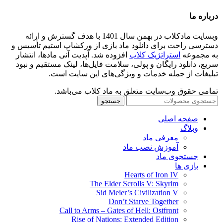
درباره ما
وبسایت مادکلاب در بهمن سال 1401 با هدف گسترش و ارائه
دسترسی راحت برای دانلود ماد بازی از ورکشاپ استیم تأسیس و
به مجموعه
استراتژیک کلاب
افزوده شد. آپدیت آنی مادها، انتشار
سریع، دانلود رایگان و پولی، سلامت فایل‌ها، لینک مستقیم و نبود
تبلیغات از جمله خدمات و ویژگی‌های این سایت است.
تمامی حقوق وب‌سایت متعلق به ماد کلاب می‌باشد.
جستجو
صفحه اصلی
وبلاگ
معرفی ماد
آموزش نصب ماد
جستجوی ماد
بازی ها
Hearts of Iron IV
The Elder Scrolls V: Skyrim
Sid Meier’s Civilization V
Don’t Starve Together
Call to Arms – Gates of Hell: Ostfront
Rise of Nations: Extended Edition