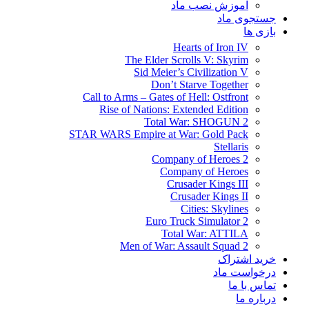
آموزش نصب ماد
جستجوی ماد
بازی ها
Hearts of Iron IV
The Elder Scrolls V: Skyrim
Sid Meier’s Civilization V
Don’t Starve Together
Call to Arms – Gates of Hell: Ostfront
Rise of Nations: Extended Edition
Total War: SHOGUN 2
STAR WARS Empire at War: Gold Pack
Stellaris
Company of Heroes 2
Company of Heroes
Crusader Kings III
Crusader Kings II
Cities: Skylines
Euro Truck Simulator 2
Total War: ATTILA
Men of War: Assault Squad 2
خرید اشتراک
درخواست ماد
تماس با ما
درباره ما