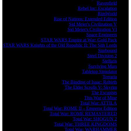
Ravenfield
Rebel Inc: Escalation
RimWorld
Rise of Nations: Extended Edition
Sid Meier's Civilization V
Sid Meier's Civilization VI
Space Engineers
STAR WARS Empire at War: Gold Pack
STAR WARS Knights of the Old Republic II: The Sith Lords
Starbound
Steel Division 2
Stellaris
Surviving Mars
Tabletop Simulator
Terraria
The Binding of Isaac: Rebirth
The Elder Scrolls V: Skyrim
The Escapists
This War of Mine
Total War: ATTILA
Total War: ROME II – Emperor Edition
Total War: ROME REMASTERED
Total War: SHOGUN 2
Total War: THREE KINGDOMS
Total War: WARHAMMER