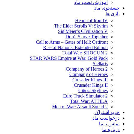
آموزش نصب ماد
جستجوی ماد
بازی ها
Hearts of Iron IV
The Elder Scrolls V: Skyrim
Sid Meier’s Civilization V
Don’t Starve Together
Call to Arms – Gates of Hell: Ostfront
Rise of Nations: Extended Edition
Total War: SHOGUN 2
STAR WARS Empire at War: Gold Pack
Stellaris
Company of Heroes 2
Company of Heroes
Crusader Kings III
Crusader Kings II
Cities: Skylines
Euro Truck Simulator 2
Total War: ATTILA
Men of War: Assault Squad 2
خرید اشتراک
درخواست ماد
تماس با ما
درباره ما