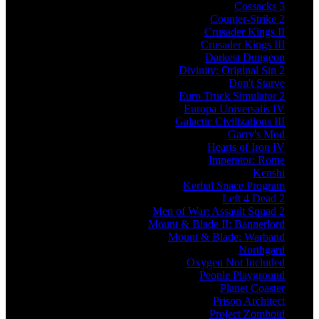
Cossacks 3
Counter-Strike 2
Crusader Kings II
Crusader Kings III
Darkest Dungeon
Divinity: Original Sin 2
Don't Starve
Euro Truck Simulator 2
Europa Universalis IV
Galactic Civilizations III
Garry's Mod
Hearts of Iron IV
Imperator: Rome
Kenshi
Kerbal Space Program
Left 4 Dead 2
Men of War: Assault Squad 2
Mount & Blade II: Bannerlord
Mount & Blade: Warband
Northgard
Oxygen Not Included
People Playground
Planet Coaster
Prison Architect
Project Zomboid