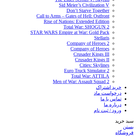
Sid Meier’s Civilization V
Don’t Starve Together
Call to Arms – Gates of Hell: Ostfront
Rise of Nations: Extended Edition
Total War: SHOGUN 2
STAR WARS Empire at War: Gold Pack
Stellaris
Company of Heroes 2
Company of Heroes
Crusader Kings III
Crusader Kings II
Cities: Skylines
Euro Truck Simulator 2
Total War: ATTILA
Men of War: Assault Squad 2
خرید اشتراک
درخواست ماد
تماس با ما
درباره ما
ورود / ثبت نام
سبد خرید
بستن
فروشگاه