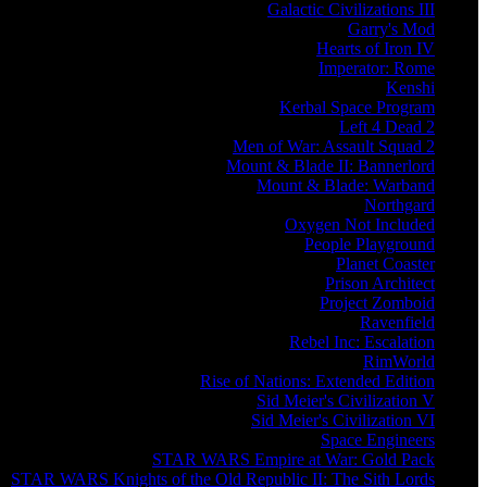
Galactic Civilizations III
Garry's Mod
Hearts of Iron IV
Imperator: Rome
Kenshi
Kerbal Space Program
Left 4 Dead 2
Men of War: Assault Squad 2
Mount & Blade II: Bannerlord
Mount & Blade: Warband
Northgard
Oxygen Not Included
People Playground
Planet Coaster
Prison Architect
Project Zomboid
Ravenfield
Rebel Inc: Escalation
RimWorld
Rise of Nations: Extended Edition
Sid Meier's Civilization V
Sid Meier's Civilization VI
Space Engineers
STAR WARS Empire at War: Gold Pack
STAR WARS Knights of the Old Republic II: The Sith Lords