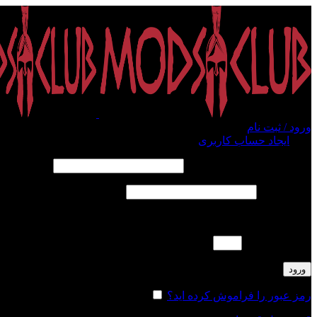
ورود / ثبت نام
ورود
ایجاد حساب کاربری
الزامی
نام کاربری یا آدرس ایمیل
*
الزامی
رمز عبور
*
لطفا پاسخ را به عدد انگلیسی وارد کنید:
سیزده − سه =
ورود
رمز عبور را فراموش کرده اید؟
مرا به خاطر بسپار