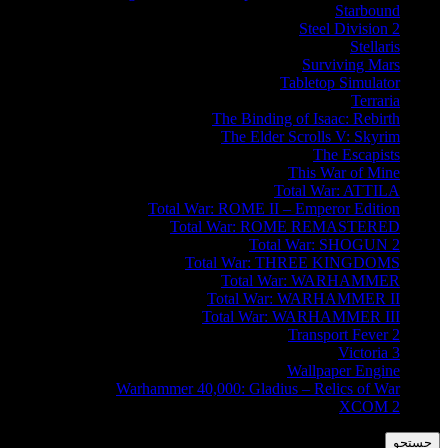
Starbound
Steel Division 2
Stellaris
Surviving Mars
Tabletop Simulator
Terraria
The Binding of Isaac: Rebirth
The Elder Scrolls V: Skyrim
The Escapists
This War of Mine
Total War: ATTILA
Total War: ROME II – Emperor Edition
Total War: ROME REMASTERED
Total War: SHOGUN 2
Total War: THREE KINGDOMS
Total War: WARHAMMER
Total War: WARHAMMER II
Total War: WARHAMMER III
Transport Fever 2
Victoria 3
Wallpaper Engine
Warhammer 40,000: Gladius – Relics of War
XCOM 2
جستجو