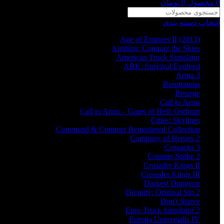
0
محصول
0
تومان
انتخاب دسته بندی
Age of Empires II (2013)
Airships: Conquer the Skies
American Truck Simulator
ARK: Survival Evolved
Arma 3
Barotrauma
Besiege
Call to Arms
Call to Arms – Gates of Hell: Ostfront
Cities: Skylines
Command & Conquer Remastered Collection
Company of Heroes 2
Cossacks 3
Counter-Strike 2
Crusader Kings II
Crusader Kings III
Darkest Dungeon
Divinity: Original Sin 2
Don't Starve
Euro Truck Simulator 2
Europa Universalis IV