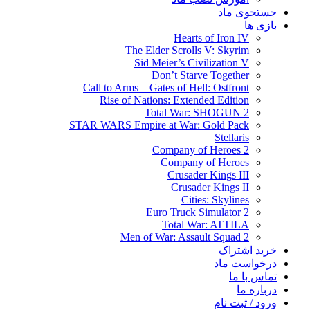
جستجوی ماد
بازی ها
Hearts of Iron IV
The Elder Scrolls V: Skyrim
Sid Meier’s Civilization V
Don’t Starve Together
Call to Arms – Gates of Hell: Ostfront
Rise of Nations: Extended Edition
Total War: SHOGUN 2
STAR WARS Empire at War: Gold Pack
Stellaris
Company of Heroes 2
Company of Heroes
Crusader Kings III
Crusader Kings II
Cities: Skylines
Euro Truck Simulator 2
Total War: ATTILA
Men of War: Assault Squad 2
خرید اشتراک
درخواست ماد
تماس با ما
درباره ما
ورود / ثبت نام