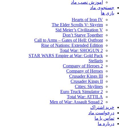
آموزش نصب ماد
جستجوی ماد
بازی ها
Hearts of Iron IV
The Elder Scrolls V: Skyrim
Sid Meier’s Civilization V
Don’t Starve Together
Call to Arms – Gates of Hell: Ostfront
Rise of Nations: Extended Edition
Total War: SHOGUN 2
STAR WARS Empire at War: Gold Pack
Stellaris
Company of Heroes 2
Company of Heroes
Crusader Kings III
Crusader Kings II
Cities: Skylines
Euro Truck Simulator 2
Total War: ATTILA
Men of War: Assault Squad 2
خرید اشتراک
درخواست ماد
تماس با ما
درباره ما