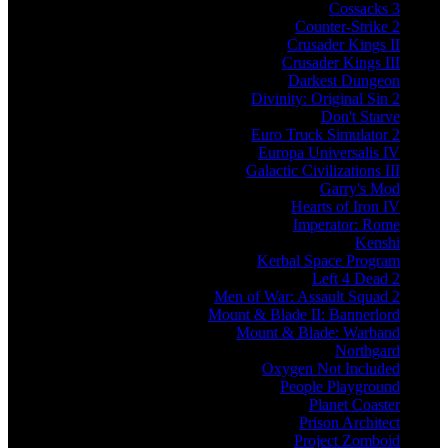
Cossacks 3
Counter-Strike 2
Crusader Kings II
Crusader Kings III
Darkest Dungeon
Divinity: Original Sin 2
Don't Starve
Euro Truck Simulator 2
Europa Universalis IV
Galactic Civilizations III
Garry's Mod
Hearts of Iron IV
Imperator: Rome
Kenshi
Kerbal Space Program
Left 4 Dead 2
Men of War: Assault Squad 2
Mount & Blade II: Bannerlord
Mount & Blade: Warband
Northgard
Oxygen Not Included
People Playground
Planet Coaster
Prison Architect
Project Zomboid