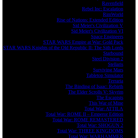
Ravenfield
Rebel Inc: Escalation
RimWorld
Rise of Nations: Extended Edition
Sid Meier's Civilization V
Sid Meier's Civilization VI
Space Engineers
STAR WARS Empire at War: Gold Pack
STAR WARS Knights of the Old Republic II: The Sith Lords
Starbound
Steel Division 2
Stellaris
Surviving Mars
Tabletop Simulator
Terraria
The Binding of Isaac: Rebirth
The Elder Scrolls V: Skyrim
The Escapists
This War of Mine
Total War: ATTILA
Total War: ROME II – Emperor Edition
Total War: ROME REMASTERED
Total War: SHOGUN 2
Total War: THREE KINGDOMS
Total War: WARHAMMER