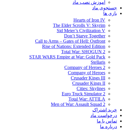
آموزش نصب ماد
جستجوی ماد
بازی ها
Hearts of Iron IV
The Elder Scrolls V: Skyrim
Sid Meier’s Civilization V
Don’t Starve Together
Call to Arms – Gates of Hell: Ostfront
Rise of Nations: Extended Edition
Total War: SHOGUN 2
STAR WARS Empire at War: Gold Pack
Stellaris
Company of Heroes 2
Company of Heroes
Crusader Kings III
Crusader Kings II
Cities: Skylines
Euro Truck Simulator 2
Total War: ATTILA
Men of War: Assault Squad 2
خرید اشتراک
درخواست ماد
تماس با ما
درباره ما