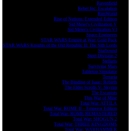
Ravenfield
Rebel Inc: Escalation
RimWorld
Rise of Nations: Extended Edition
Sid Meier's Civilization V
Sid Meier's Civilization VI
Space Engineers
STAR WARS Empire at War: Gold Pack
STAR WARS Knights of the Old Republic II: The Sith Lords
Starbound
Steel Division 2
Stellaris
Surviving Mars
Tabletop Simulator
Terraria
The Binding of Isaac: Rebirth
The Elder Scrolls V: Skyrim
The Escapists
This War of Mine
Total War: ATTILA
Total War: ROME II – Emperor Edition
Total War: ROME REMASTERED
Total War: SHOGUN 2
Total War: THREE KINGDOMS
Total War: WARHAMMER