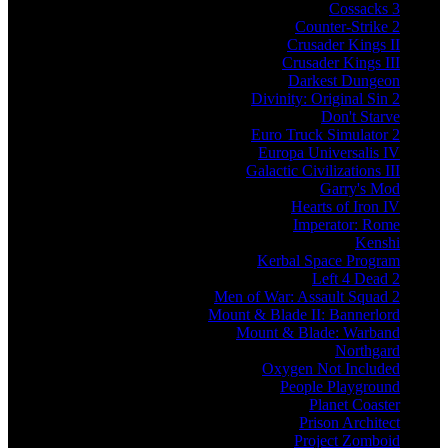
Cossacks 3
Counter-Strike 2
Crusader Kings II
Crusader Kings III
Darkest Dungeon
Divinity: Original Sin 2
Don't Starve
Euro Truck Simulator 2
Europa Universalis IV
Galactic Civilizations III
Garry's Mod
Hearts of Iron IV
Imperator: Rome
Kenshi
Kerbal Space Program
Left 4 Dead 2
Men of War: Assault Squad 2
Mount & Blade II: Bannerlord
Mount & Blade: Warband
Northgard
Oxygen Not Included
People Playground
Planet Coaster
Prison Architect
Project Zomboid