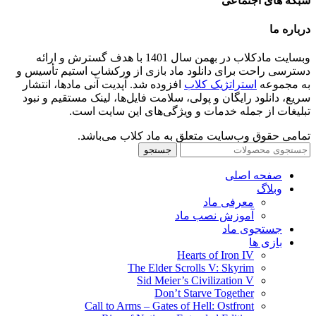
شبکه های اجتماعی
درباره ما
وبسایت مادکلاب در بهمن سال 1401 با هدف گسترش و ارائه
دسترسی راحت برای دانلود ماد بازی از ورکشاپ استیم تأسیس و
به مجموعه
استراتژیک کلاب
افزوده شد. آپدیت آنی مادها، انتشار
سریع، دانلود رایگان و پولی، سلامت فایل‌ها، لینک مستقیم و نبود
تبلیغات از جمله خدمات و ویژگی‌های این سایت است.
تمامی حقوق وب‌سایت متعلق به ماد کلاب می‌باشد.
جستجو
صفحه اصلی
وبلاگ
معرفی ماد
آموزش نصب ماد
جستجوی ماد
بازی ها
Hearts of Iron IV
The Elder Scrolls V: Skyrim
Sid Meier’s Civilization V
Don’t Starve Together
Call to Arms – Gates of Hell: Ostfront