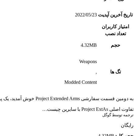
تاریخ آخرین آپدیت
2022/05/23
امتیاز کاربران
تعداد نصب
حجم
4.32MB
Weapons
تگ ها
,
Modded Content
به دومین قسمت سفارشی Project Extended Arms خوش آمدید، یک پروژه Modding که به ارائه محتوای اسلحه با کیفیت بالا به Ravenfield اختصاص دارد.
تفاوت اصلی Project ExtAs با سایرین چیست…
ترجمه توسط گوگل
رایگان
حجم کل:
4.32MB