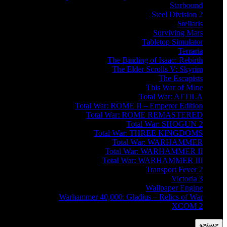
Starbound
Steel Division 2
Stellaris
Surviving Mars
Tabletop Simulator
Terraria
The Binding of Isaac: Rebirth
The Elder Scrolls V: Skyrim
The Escapists
This War of Mine
Total War: ATTILA
Total War: ROME II – Emperor Edition
Total War: ROME REMASTERED
Total War: SHOGUN 2
Total War: THREE KINGDOMS
Total War: WARHAMMER
Total War: WARHAMMER II
Total War: WARHAMMER III
Transport Fever 2
Victoria 3
Wallpaper Engine
Warhammer 40,000: Gladius – Relics of War
XCOM 2
جستجو