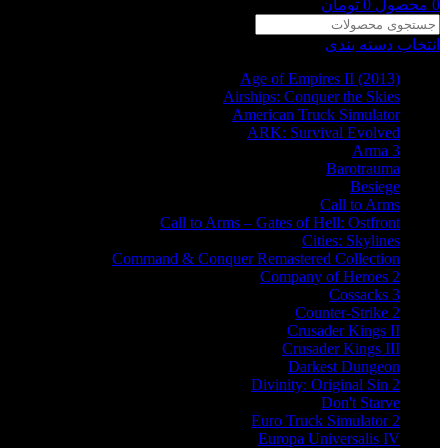
0
محصول
0
تومان
انتخاب دسته بندی
Age of Empires II (2013)
Airships: Conquer the Skies
American Truck Simulator
ARK: Survival Evolved
Arma 3
Barotrauma
Besiege
Call to Arms
Call to Arms – Gates of Hell: Ostfront
Cities: Skylines
Command & Conquer Remastered Collection
Company of Heroes 2
Cossacks 3
Counter-Strike 2
Crusader Kings II
Crusader Kings III
Darkest Dungeon
Divinity: Original Sin 2
Don't Starve
Euro Truck Simulator 2
Europa Universalis IV