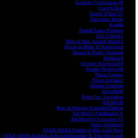
Galactic Civilizations III
Garry's Mod
Hearts of Iron IV
Imperator: Rome
Kenshi
Kerbal Space Program
Left 4 Dead 2
Men of War: Assault Squad 2
Mount & Blade II: Bannerlord
Mount & Blade: Warband
Northgard
Oxygen Not Included
People Playground
Planet Coaster
Prison Architect
Project Zomboid
Ravenfield
Rebel Inc: Escalation
RimWorld
Rise of Nations: Extended Edition
Sid Meier's Civilization V
Sid Meier's Civilization VI
Space Engineers
STAR WARS Empire at War: Gold Pack
STAR WARS Knights of the Old Republic II: The Sith Lords