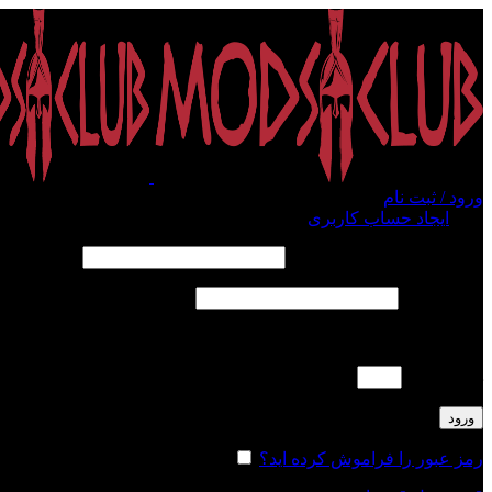
ورود / ثبت نام
ورود
ایجاد حساب کاربری
الزامی
نام کاربری یا آدرس ایمیل
*
الزامی
رمز عبور
*
لطفا پاسخ را به عدد انگلیسی وارد کنید:
هفت − 4 =
ورود
رمز عبور را فراموش کرده اید؟
مرا به خاطر بسپار