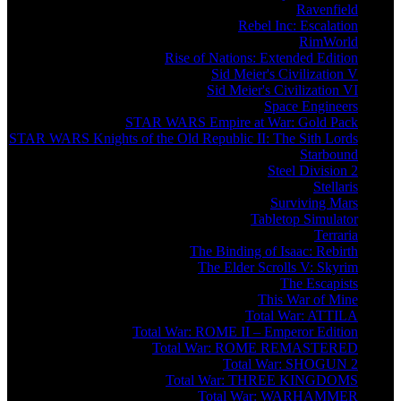
Ravenfield
Rebel Inc: Escalation
RimWorld
Rise of Nations: Extended Edition
Sid Meier's Civilization V
Sid Meier's Civilization VI
Space Engineers
STAR WARS Empire at War: Gold Pack
STAR WARS Knights of the Old Republic II: The Sith Lords
Starbound
Steel Division 2
Stellaris
Surviving Mars
Tabletop Simulator
Terraria
The Binding of Isaac: Rebirth
The Elder Scrolls V: Skyrim
The Escapists
This War of Mine
Total War: ATTILA
Total War: ROME II – Emperor Edition
Total War: ROME REMASTERED
Total War: SHOGUN 2
Total War: THREE KINGDOMS
Total War: WARHAMMER