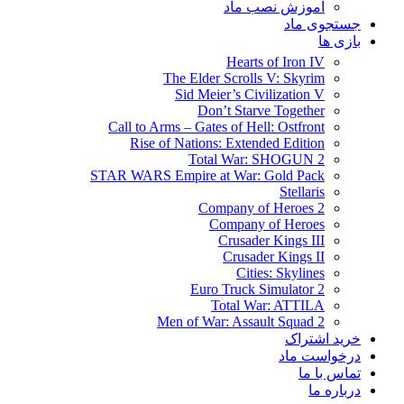
آموزش نصب ماد
جستجوی ماد
بازی ها
Hearts of Iron IV
The Elder Scrolls V: Skyrim
Sid Meier’s Civilization V
Don’t Starve Together
Call to Arms – Gates of Hell: Ostfront
Rise of Nations: Extended Edition
Total War: SHOGUN 2
STAR WARS Empire at War: Gold Pack
Stellaris
Company of Heroes 2
Company of Heroes
Crusader Kings III
Crusader Kings II
Cities: Skylines
Euro Truck Simulator 2
Total War: ATTILA
Men of War: Assault Squad 2
خرید اشتراک
درخواست ماد
تماس با ما
درباره ما