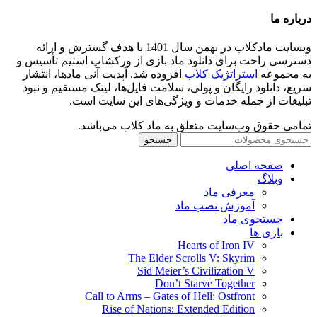
درباره ما
وبسایت مادکلاب در بهمن سال 1401 با هدف گسترش و ارائه
دسترسی راحت برای دانلود ماد بازی از ورکشاپ استیم تأسیس و
به مجموعه
استراتژیک کلاب
افزوده شد. آپدیت آنی مادها، انتشار
سریع، دانلود رایگان و پولی، سلامت فایل‌ها، لینک مستقیم و نبود
تبلیغات از جمله خدمات و ویژگی‌های این سایت است.
تمامی حقوق وب‌سایت متعلق به ماد کلاب می‌باشد.
جستجو
صفحه اصلی
وبلاگ
معرفی ماد
آموزش نصب ماد
جستجوی ماد
بازی ها
Hearts of Iron IV
The Elder Scrolls V: Skyrim
Sid Meier’s Civilization V
Don’t Starve Together
Call to Arms – Gates of Hell: Ostfront
Rise of Nations: Extended Edition