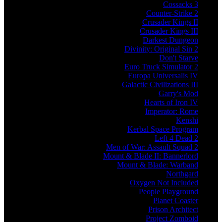
Cossacks 3
Counter-Strike 2
Crusader Kings II
Crusader Kings III
Darkest Dungeon
Divinity: Original Sin 2
Don't Starve
Euro Truck Simulator 2
Europa Universalis IV
Galactic Civilizations III
Garry's Mod
Hearts of Iron IV
Imperator: Rome
Kenshi
Kerbal Space Program
Left 4 Dead 2
Men of War: Assault Squad 2
Mount & Blade II: Bannerlord
Mount & Blade: Warband
Northgard
Oxygen Not Included
People Playground
Planet Coaster
Prison Architect
Project Zomboid