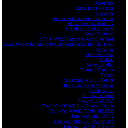
Ravenfield
Rebel Inc: Escalation
RimWorld
Rise of Nations: Extended Edition
Sid Meier's Civilization V
Sid Meier's Civilization VI
Space Engineers
STAR WARS Empire at War: Gold Pack
STAR WARS Knights of the Old Republic II: The Sith Lords
Starbound
Steel Division 2
Stellaris
Surviving Mars
Tabletop Simulator
Terraria
The Binding of Isaac: Rebirth
The Elder Scrolls V: Skyrim
The Escapists
This War of Mine
Total War: ATTILA
Total War: ROME II – Emperor Edition
Total War: ROME REMASTERED
Total War: SHOGUN 2
Total War: THREE KINGDOMS
Total War: WARHAMMER