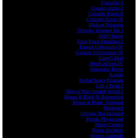
Cossacks 3
Counter-Strike 2
Crusader Kings II
Crusader Kings III
Darkest Dungeon
Divinity: Original Sin 2
Don't Starve
Euro Truck Simulator 2
Europa Universalis IV
Galactic Civilizations III
Garry's Mod
Hearts of Iron IV
Imperator: Rome
Kenshi
Kerbal Space Program
Left 4 Dead 2
Men of War: Assault Squad 2
Mount & Blade II: Bannerlord
Mount & Blade: Warband
Northgard
Oxygen Not Included
People Playground
Planet Coaster
Prison Architect
Project Zomboid