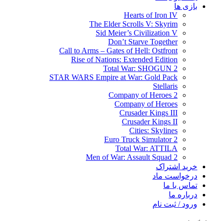
بازی ها
Hearts of Iron IV
The Elder Scrolls V: Skyrim
Sid Meier’s Civilization V
Don’t Starve Together
Call to Arms – Gates of Hell: Ostfront
Rise of Nations: Extended Edition
Total War: SHOGUN 2
STAR WARS Empire at War: Gold Pack
Stellaris
Company of Heroes 2
Company of Heroes
Crusader Kings III
Crusader Kings II
Cities: Skylines
Euro Truck Simulator 2
Total War: ATTILA
Men of War: Assault Squad 2
خرید اشتراک
درخواست ماد
تماس با ما
درباره ما
ورود / ثبت نام