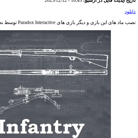
تاریخ آپدیت فایل در آرشیو:
16:43 - 2025/12/12
دانلود
نصب ماد های این بازی و دیگر بازی های Paradox Interactive توسط نصب کننده اختصاصی وبسایت و به صورت خودکار انجام می شود. در صورت مشاهده اشکال در ماد اینستالر با پشتیبانی تماس بگیرید.