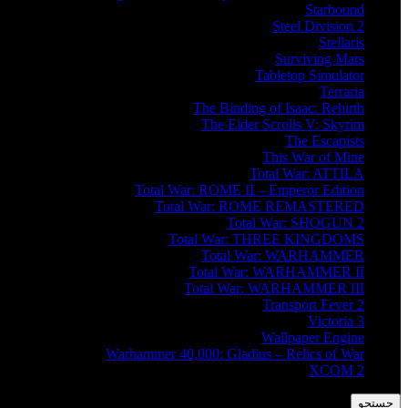
Starbound
Steel Division 2
Stellaris
Surviving Mars
Tabletop Simulator
Terraria
The Binding of Isaac: Rebirth
The Elder Scrolls V: Skyrim
The Escapists
This War of Mine
Total War: ATTILA
Total War: ROME II – Emperor Edition
Total War: ROME REMASTERED
Total War: SHOGUN 2
Total War: THREE KINGDOMS
Total War: WARHAMMER
Total War: WARHAMMER II
Total War: WARHAMMER III
Transport Fever 2
Victoria 3
Wallpaper Engine
Warhammer 40,000: Gladius – Relics of War
XCOM 2
جستجو