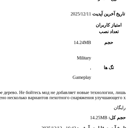
تاریخ آخرین آپدیت
2025/12/11
امتیاز کاربران
تعداد نصب
حجم
14.24MB
Military
تگ ها
,
Gameplay
 дерево. Не бойтесь мод не добавляет новые технологии, лишь
ено несколько вариантов пехотного снаряжения улучшающего х
رایگان
حجم کل:
14.25MB