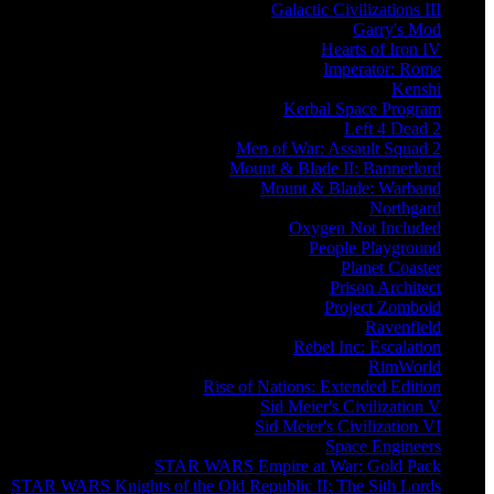
Galactic Civilizations III
Garry's Mod
Hearts of Iron IV
Imperator: Rome
Kenshi
Kerbal Space Program
Left 4 Dead 2
Men of War: Assault Squad 2
Mount & Blade II: Bannerlord
Mount & Blade: Warband
Northgard
Oxygen Not Included
People Playground
Planet Coaster
Prison Architect
Project Zomboid
Ravenfield
Rebel Inc: Escalation
RimWorld
Rise of Nations: Extended Edition
Sid Meier's Civilization V
Sid Meier's Civilization VI
Space Engineers
STAR WARS Empire at War: Gold Pack
STAR WARS Knights of the Old Republic II: The Sith Lords