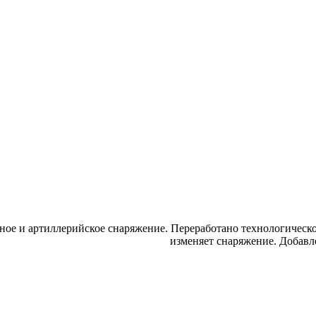
ное и артиллерийское снаряжение. Переработано технологическое
изменяет снаряжение. Добавл