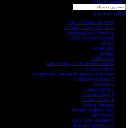
0
محصول
0
تومان
انتخاب دسته بندی
Age of Empires II (2013)
Airships: Conquer the Skies
American Truck Simulator
ARK: Survival Evolved
Arma 3
Barotrauma
Besiege
Call to Arms
Call to Arms – Gates of Hell: Ostfront
Cities: Skylines
Command & Conquer Remastered Collection
Company of Heroes 2
Cossacks 3
Counter-Strike 2
Crusader Kings II
Crusader Kings III
Darkest Dungeon
Divinity: Original Sin 2
Don't Starve
Euro Truck Simulator 2
Europa Universalis IV