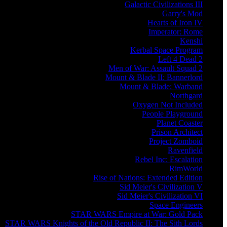
Galactic Civilizations III
Garry's Mod
Hearts of Iron IV
Imperator: Rome
Kenshi
Kerbal Space Program
Left 4 Dead 2
Men of War: Assault Squad 2
Mount & Blade II: Bannerlord
Mount & Blade: Warband
Northgard
Oxygen Not Included
People Playground
Planet Coaster
Prison Architect
Project Zomboid
Ravenfield
Rebel Inc: Escalation
RimWorld
Rise of Nations: Extended Edition
Sid Meier's Civilization V
Sid Meier's Civilization VI
Space Engineers
STAR WARS Empire at War: Gold Pack
STAR WARS Knights of the Old Republic II: The Sith Lords