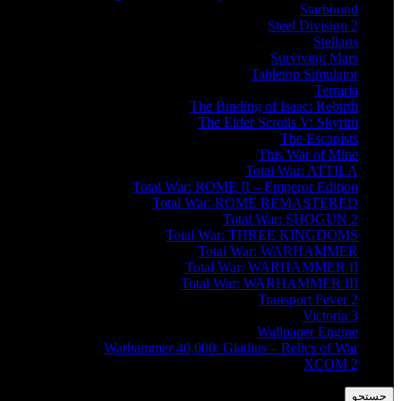
Starbound
Steel Division 2
Stellaris
Surviving Mars
Tabletop Simulator
Terraria
The Binding of Isaac: Rebirth
The Elder Scrolls V: Skyrim
The Escapists
This War of Mine
Total War: ATTILA
Total War: ROME II – Emperor Edition
Total War: ROME REMASTERED
Total War: SHOGUN 2
Total War: THREE KINGDOMS
Total War: WARHAMMER
Total War: WARHAMMER II
Total War: WARHAMMER III
Transport Fever 2
Victoria 3
Wallpaper Engine
Warhammer 40,000: Gladius – Relics of War
XCOM 2
جستجو