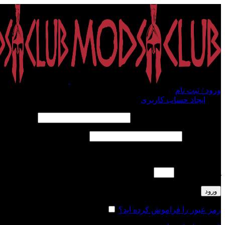
ورود / ثبت نام
ورود
ایجاد حساب کاربری
الزامی
نام کاربری یا آدرس ایمیل
*
الزامی
رمز عبور
*
لطفا پاسخ را به عدد انگلیسی وارد کنید:
پانزده − سه =
ورود
رمز عبور را فراموش کرده اید؟
مرا به خاطر بسپار