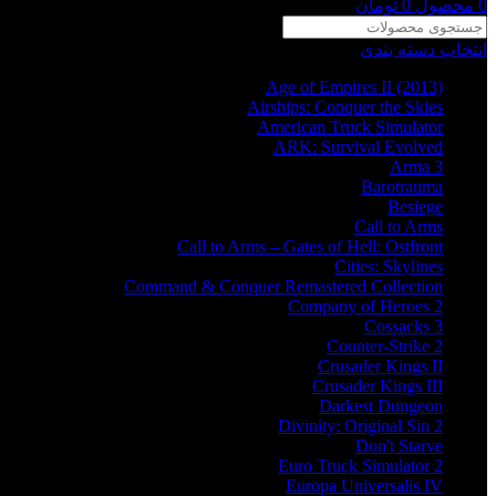
0
محصول
0
تومان
انتخاب دسته بندی
Age of Empires II (2013)
Airships: Conquer the Skies
American Truck Simulator
ARK: Survival Evolved
Arma 3
Barotrauma
Besiege
Call to Arms
Call to Arms – Gates of Hell: Ostfront
Cities: Skylines
Command & Conquer Remastered Collection
Company of Heroes 2
Cossacks 3
Counter-Strike 2
Crusader Kings II
Crusader Kings III
Darkest Dungeon
Divinity: Original Sin 2
Don't Starve
Euro Truck Simulator 2
Europa Universalis IV