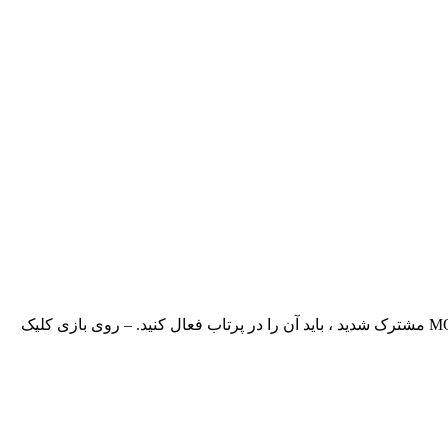
این افزودنی حاوی 30+ هلیکوپتر خانواده Huey است. مدل پرواز پیشرفته نحوه نصب و استفاده از آن پشتیبانی نمی شود: – هنگامی که در MOD مشترک شدید ، باید آن را در پرتاب فعال کنید. – روی بازی کلیک