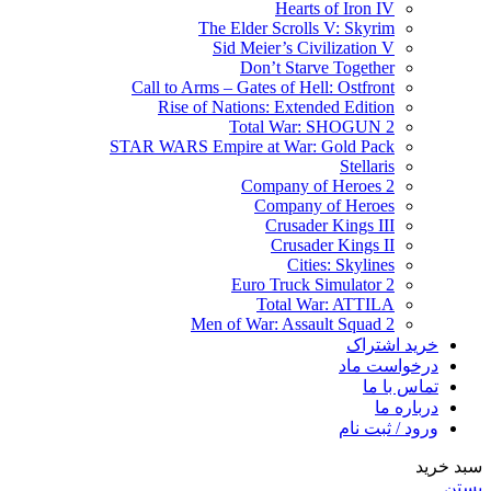
Hearts of Iron IV
The Elder Scrolls V: Skyrim
Sid Meier’s Civilization V
Don’t Starve Together
Call to Arms – Gates of Hell: Ostfront
Rise of Nations: Extended Edition
Total War: SHOGUN 2
STAR WARS Empire at War: Gold Pack
Stellaris
Company of Heroes 2
Company of Heroes
Crusader Kings III
Crusader Kings II
Cities: Skylines
Euro Truck Simulator 2
Total War: ATTILA
Men of War: Assault Squad 2
خرید اشتراک
درخواست ماد
تماس با ما
درباره ما
ورود / ثبت نام
سبد خرید
بستن