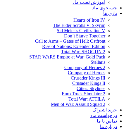
آموزش نصب ماد
جستجوی ماد
بازی ها
Hearts of Iron IV
The Elder Scrolls V: Skyrim
Sid Meier’s Civilization V
Don’t Starve Together
Call to Arms – Gates of Hell: Ostfront
Rise of Nations: Extended Edition
Total War: SHOGUN 2
STAR WARS Empire at War: Gold Pack
Stellaris
Company of Heroes 2
Company of Heroes
Crusader Kings III
Crusader Kings II
Cities: Skylines
Euro Truck Simulator 2
Total War: ATTILA
Men of War: Assault Squad 2
خرید اشتراک
درخواست ماد
تماس با ما
درباره ما