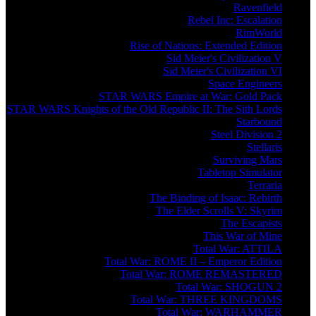
Ravenfield
Rebel Inc: Escalation
RimWorld
Rise of Nations: Extended Edition
Sid Meier's Civilization V
Sid Meier's Civilization VI
Space Engineers
STAR WARS Empire at War: Gold Pack
STAR WARS Knights of the Old Republic II: The Sith Lords
Starbound
Steel Division 2
Stellaris
Surviving Mars
Tabletop Simulator
Terraria
The Binding of Isaac: Rebirth
The Elder Scrolls V: Skyrim
The Escapists
This War of Mine
Total War: ATTILA
Total War: ROME II – Emperor Edition
Total War: ROME REMASTERED
Total War: SHOGUN 2
Total War: THREE KINGDOMS
Total War: WARHAMMER