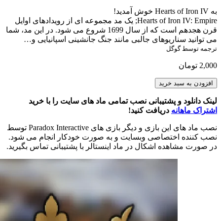
به Hearts of Iron IV خوش آمدید!
Hearts of Iron IV: Empire; یک مد مجموعه ای از رویدادهای اوایل
قرن هجدهم است که از سال 1699 شروع می شود. در این مد، شما
می توانید سناریوهای جالبی مانند جنگ جانشینی اسپانیایی و…
ترجمه توسط گوگل
2,000
تومان
Hearts
افزودن به سبد خرید
of
Iron
لینک دانلود و پشتیبانی نصب تمامی ماد های سایت را با خرید
IV:
اشتراک ماهانه
دریافت کنید!
Empire
Alpha
نصب ماد های این بازی و دیگر بازی های Paradox Interactive توسط
0.5.1:
نصب کننده اختصاصی وبسایت و به صورت خودکار انجام می شود.
Liberty
در صورت مشاهده اشکال در ماد اینستالر با پشتیبانی تماس بگیرید.
Or
Death
عدد