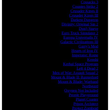
Cossacks 3
Counter-Strike 2
Crusader Kings II
Crusader Kings III
Darkest Dungeon
Divinity: Original Sin 2
Don't Starve
Euro Truck Simulator 2
Europa Universalis IV
Galactic Civilizations III
Garry's Mod
Hearts of Iron IV
Imperator: Rome
Kenshi
Kerbal Space Program
Left 4 Dead 2
Men of War: Assault Squad 2
Mount & Blade II: Bannerlord
Mount & Blade: Warband
Northgard
Oxygen Not Included
People Playground
Planet Coaster
Prison Architect
Project Zomboid