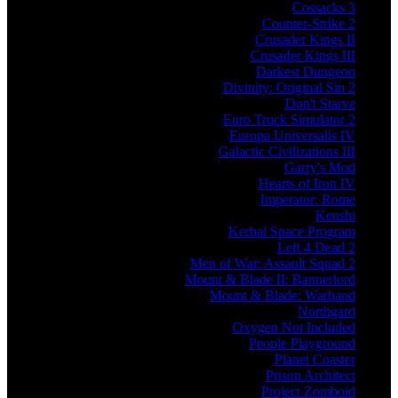
Cossacks 3
Counter-Strike 2
Crusader Kings II
Crusader Kings III
Darkest Dungeon
Divinity: Original Sin 2
Don't Starve
Euro Truck Simulator 2
Europa Universalis IV
Galactic Civilizations III
Garry's Mod
Hearts of Iron IV
Imperator: Rome
Kenshi
Kerbal Space Program
Left 4 Dead 2
Men of War: Assault Squad 2
Mount & Blade II: Bannerlord
Mount & Blade: Warband
Northgard
Oxygen Not Included
People Playground
Planet Coaster
Prison Architect
Project Zomboid