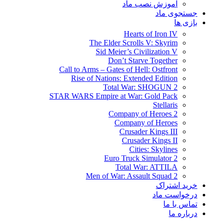
آموزش نصب ماد
جستجوی ماد
بازی ها
Hearts of Iron IV
The Elder Scrolls V: Skyrim
Sid Meier’s Civilization V
Don’t Starve Together
Call to Arms – Gates of Hell: Ostfront
Rise of Nations: Extended Edition
Total War: SHOGUN 2
STAR WARS Empire at War: Gold Pack
Stellaris
Company of Heroes 2
Company of Heroes
Crusader Kings III
Crusader Kings II
Cities: Skylines
Euro Truck Simulator 2
Total War: ATTILA
Men of War: Assault Squad 2
خرید اشتراک
درخواست ماد
تماس با ما
درباره ما