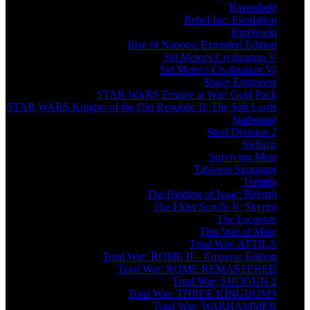
Ravenfield
Rebel Inc: Escalation
RimWorld
Rise of Nations: Extended Edition
Sid Meier's Civilization V
Sid Meier's Civilization VI
Space Engineers
STAR WARS Empire at War: Gold Pack
STAR WARS Knights of the Old Republic II: The Sith Lords
Starbound
Steel Division 2
Stellaris
Surviving Mars
Tabletop Simulator
Terraria
The Binding of Isaac: Rebirth
The Elder Scrolls V: Skyrim
The Escapists
This War of Mine
Total War: ATTILA
Total War: ROME II – Emperor Edition
Total War: ROME REMASTERED
Total War: SHOGUN 2
Total War: THREE KINGDOMS
Total War: WARHAMMER