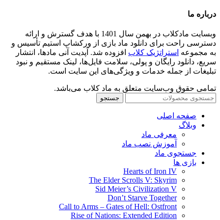
درباره ما
وبسایت مادکلاب در بهمن سال 1401 با هدف گسترش و ارائه
دسترسی راحت برای دانلود ماد بازی از ورکشاپ استیم تأسیس و
به مجموعه
استراتژیک کلاب
افزوده شد. آپدیت آنی مادها، انتشار
سریع، دانلود رایگان و پولی، سلامت فایل‌ها، لینک مستقیم و نبود
تبلیغات از جمله خدمات و ویژگی‌های این سایت است.
تمامی حقوق وب‌سایت متعلق به ماد کلاب می‌باشد.
جستجو
صفحه اصلی
وبلاگ
معرفی ماد
آموزش نصب ماد
جستجوی ماد
بازی ها
Hearts of Iron IV
The Elder Scrolls V: Skyrim
Sid Meier’s Civilization V
Don’t Starve Together
Call to Arms – Gates of Hell: Ostfront
Rise of Nations: Extended Edition