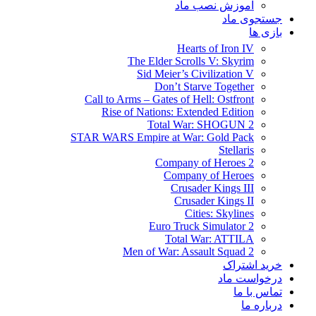
آموزش نصب ماد
جستجوی ماد
بازی ها
Hearts of Iron IV
The Elder Scrolls V: Skyrim
Sid Meier’s Civilization V
Don’t Starve Together
Call to Arms – Gates of Hell: Ostfront
Rise of Nations: Extended Edition
Total War: SHOGUN 2
STAR WARS Empire at War: Gold Pack
Stellaris
Company of Heroes 2
Company of Heroes
Crusader Kings III
Crusader Kings II
Cities: Skylines
Euro Truck Simulator 2
Total War: ATTILA
Men of War: Assault Squad 2
خرید اشتراک
درخواست ماد
تماس با ما
درباره ما