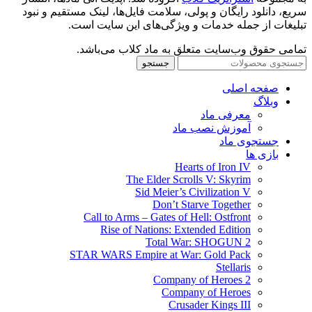
سریع، دانلود رایگان و پولی، سلامت فایل‌ها، لینک مستقیم و نبود
تبلیغات از جمله خدمات و ویژگی‌های این سایت است.
تمامی حقوق وب‌سایت متعلق به ماد کلاب می‌باشد.
جستجو
صفحه اصلی
وبلاگ
معرفی ماد
آموزش نصب ماد
جستجوی ماد
بازی ها
Hearts of Iron IV
The Elder Scrolls V: Skyrim
Sid Meier’s Civilization V
Don’t Starve Together
Call to Arms – Gates of Hell: Ostfront
Rise of Nations: Extended Edition
Total War: SHOGUN 2
STAR WARS Empire at War: Gold Pack
Stellaris
Company of Heroes 2
Company of Heroes
Crusader Kings III