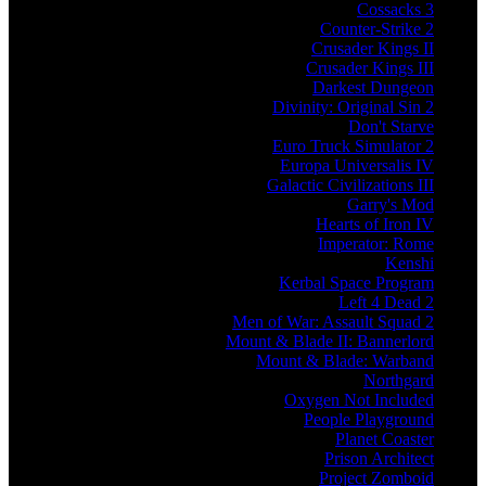
Cossacks 3
Counter-Strike 2
Crusader Kings II
Crusader Kings III
Darkest Dungeon
Divinity: Original Sin 2
Don't Starve
Euro Truck Simulator 2
Europa Universalis IV
Galactic Civilizations III
Garry's Mod
Hearts of Iron IV
Imperator: Rome
Kenshi
Kerbal Space Program
Left 4 Dead 2
Men of War: Assault Squad 2
Mount & Blade II: Bannerlord
Mount & Blade: Warband
Northgard
Oxygen Not Included
People Playground
Planet Coaster
Prison Architect
Project Zomboid