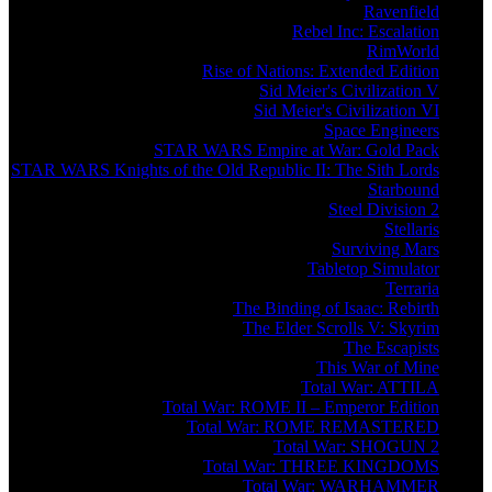
Ravenfield
Rebel Inc: Escalation
RimWorld
Rise of Nations: Extended Edition
Sid Meier's Civilization V
Sid Meier's Civilization VI
Space Engineers
STAR WARS Empire at War: Gold Pack
STAR WARS Knights of the Old Republic II: The Sith Lords
Starbound
Steel Division 2
Stellaris
Surviving Mars
Tabletop Simulator
Terraria
The Binding of Isaac: Rebirth
The Elder Scrolls V: Skyrim
The Escapists
This War of Mine
Total War: ATTILA
Total War: ROME II – Emperor Edition
Total War: ROME REMASTERED
Total War: SHOGUN 2
Total War: THREE KINGDOMS
Total War: WARHAMMER