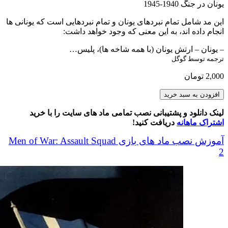
یونان در جنگ 1940-1945
این مد شامل تمام نبردهای یونان و تمام نبردهایی است که یونانی ها
انجام داده اند، به این معنی که وجود خواهد داشت:
– یونان – ارتش یونان (با همه شاخه ها)، پلیس…
ترجمه توسط گوگل
2,000
تومان
Greece
افزودن به سبد خرید
at
War
لینک دانلود و پشتیبانی نصب تمامی ماد های سایت را با خرید
1940
اشتراک ماهانه
دریافت کنید!
1945
Beta
آموزش نصب ماد های بازی Men of War: Assault Squad
عدد
2