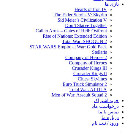
بازی ها
Hearts of Iron IV
The Elder Scrolls V: Skyrim
Sid Meier’s Civilization V
Don’t Starve Together
Call to Arms – Gates of Hell: Ostfront
Rise of Nations: Extended Edition
Total War: SHOGUN 2
STAR WARS Empire at War: Gold Pack
Stellaris
Company of Heroes 2
Company of Heroes
Crusader Kings III
Crusader Kings II
Cities: Skylines
Euro Truck Simulator 2
Total War: ATTILA
Men of War: Assault Squad 2
خرید اشتراک
درخواست ماد
تماس با ما
درباره ما
ورود / ثبت نام