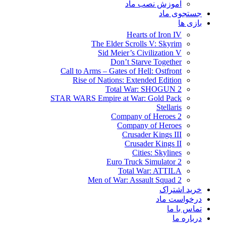
آموزش نصب ماد
جستجوی ماد
بازی ها
Hearts of Iron IV
The Elder Scrolls V: Skyrim
Sid Meier’s Civilization V
Don’t Starve Together
Call to Arms – Gates of Hell: Ostfront
Rise of Nations: Extended Edition
Total War: SHOGUN 2
STAR WARS Empire at War: Gold Pack
Stellaris
Company of Heroes 2
Company of Heroes
Crusader Kings III
Crusader Kings II
Cities: Skylines
Euro Truck Simulator 2
Total War: ATTILA
Men of War: Assault Squad 2
خرید اشتراک
درخواست ماد
تماس با ما
درباره ما