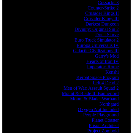
Cossacks 3
Counter-Strike 2
Crusader Kings II
Crusader Kings III
Darkest Dungeon
Divinity: Original Sin 2
Don't Starve
Euro Truck Simulator 2
Europa Universalis IV
Galactic Civilizations III
Garry's Mod
Hearts of Iron IV
Imperator: Rome
Kenshi
Kerbal Space Program
Left 4 Dead 2
Men of War: Assault Squad 2
Mount & Blade II: Bannerlord
Mount & Blade: Warband
Northgard
Oxygen Not Included
People Playground
Planet Coaster
Prison Architect
Project Zomboid