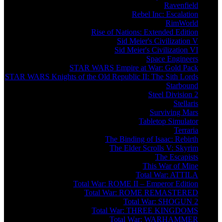
Ravenfield
Rebel Inc: Escalation
RimWorld
Rise of Nations: Extended Edition
Sid Meier's Civilization V
Sid Meier's Civilization VI
Space Engineers
STAR WARS Empire at War: Gold Pack
STAR WARS Knights of the Old Republic II: The Sith Lords
Starbound
Steel Division 2
Stellaris
Surviving Mars
Tabletop Simulator
Terraria
The Binding of Isaac: Rebirth
The Elder Scrolls V: Skyrim
The Escapists
This War of Mine
Total War: ATTILA
Total War: ROME II – Emperor Edition
Total War: ROME REMASTERED
Total War: SHOGUN 2
Total War: THREE KINGDOMS
Total War: WARHAMMER