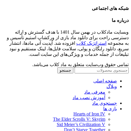
شبکه های اجتماعی
درباره ما
وبسایت مادکلاب در بهمن سال 1401 با هدف گسترش و ارائه
دسترسی راحت برای دانلود ماد بازی از ورکشاپ استیم تأسیس و
به مجموعه
استراتژیک کلاب
افزوده شد. آپدیت آنی مادها، انتشار
سریع، دانلود رایگان و پولی، سلامت فایل‌ها، لینک مستقیم و نبود
تبلیغات از جمله خدمات و ویژگی‌های این سایت است.
تمامی حقوق وب‌سایت متعلق به ماد کلاب می‌باشد.
جستجو
صفحه اصلی
وبلاگ
معرفی ماد
آموزش نصب ماد
جستجوی ماد
بازی ها
Hearts of Iron IV
The Elder Scrolls V: Skyrim
Sid Meier’s Civilization V
Don’t Starve Together