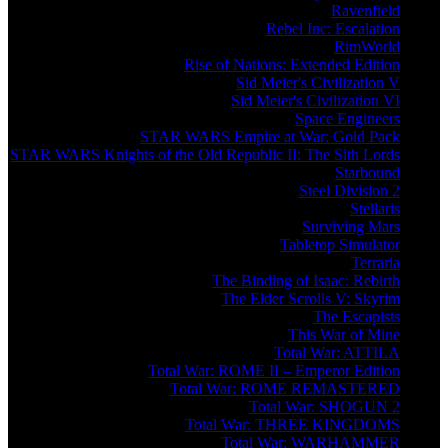
Ravenfield
Rebel Inc: Escalation
RimWorld
Rise of Nations: Extended Edition
Sid Meier's Civilization V
Sid Meier's Civilization VI
Space Engineers
STAR WARS Empire at War: Gold Pack
STAR WARS Knights of the Old Republic II: The Sith Lords
Starbound
Steel Division 2
Stellaris
Surviving Mars
Tabletop Simulator
Terraria
The Binding of Isaac: Rebirth
The Elder Scrolls V: Skyrim
The Escapists
This War of Mine
Total War: ATTILA
Total War: ROME II – Emperor Edition
Total War: ROME REMASTERED
Total War: SHOGUN 2
Total War: THREE KINGDOMS
Total War: WARHAMMER