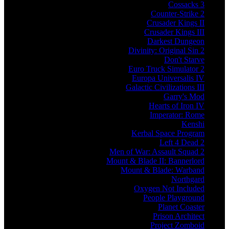
Cossacks 3
Counter-Strike 2
Crusader Kings II
Crusader Kings III
Darkest Dungeon
Divinity: Original Sin 2
Don't Starve
Euro Truck Simulator 2
Europa Universalis IV
Galactic Civilizations III
Garry's Mod
Hearts of Iron IV
Imperator: Rome
Kenshi
Kerbal Space Program
Left 4 Dead 2
Men of War: Assault Squad 2
Mount & Blade II: Bannerlord
Mount & Blade: Warband
Northgard
Oxygen Not Included
People Playground
Planet Coaster
Prison Architect
Project Zomboid