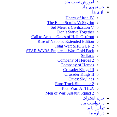
آموزش نصب ماد
جستجوی ماد
بازی ها
Hearts of Iron IV
The Elder Scrolls V: Skyrim
Sid Meier’s Civilization V
Don’t Starve Together
Call to Arms – Gates of Hell: Ostfront
Rise of Nations: Extended Edition
Total War: SHOGUN 2
STAR WARS Empire at War: Gold Pack
Stellaris
Company of Heroes 2
Company of Heroes
Crusader Kings III
Crusader Kings II
Cities: Skylines
Euro Truck Simulator 2
Total War: ATTILA
Men of War: Assault Squad 2
خرید اشتراک
درخواست ماد
تماس با ما
درباره ما