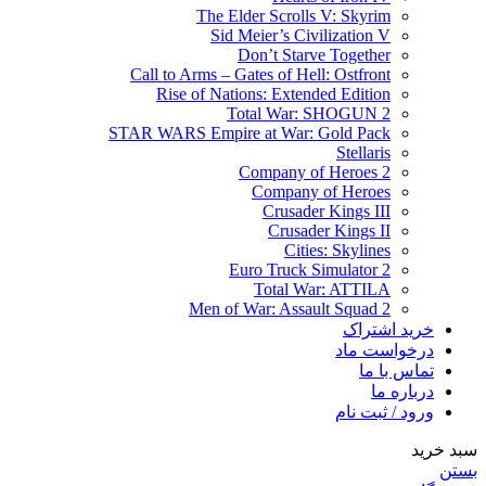
The Elder Scrolls V: Skyrim
Sid Meier’s Civilization V
Don’t Starve Together
Call to Arms – Gates of Hell: Ostfront
Rise of Nations: Extended Edition
Total War: SHOGUN 2
STAR WARS Empire at War: Gold Pack
Stellaris
Company of Heroes 2
Company of Heroes
Crusader Kings III
Crusader Kings II
Cities: Skylines
Euro Truck Simulator 2
Total War: ATTILA
Men of War: Assault Squad 2
خرید اشتراک
درخواست ماد
تماس با ما
درباره ما
ورود / ثبت نام
سبد خرید
بستن