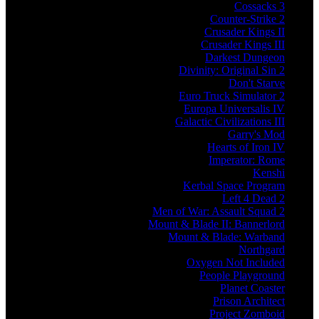
Cossacks 3
Counter-Strike 2
Crusader Kings II
Crusader Kings III
Darkest Dungeon
Divinity: Original Sin 2
Don't Starve
Euro Truck Simulator 2
Europa Universalis IV
Galactic Civilizations III
Garry's Mod
Hearts of Iron IV
Imperator: Rome
Kenshi
Kerbal Space Program
Left 4 Dead 2
Men of War: Assault Squad 2
Mount & Blade II: Bannerlord
Mount & Blade: Warband
Northgard
Oxygen Not Included
People Playground
Planet Coaster
Prison Architect
Project Zomboid