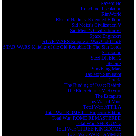
Ravenfield
Rebel Inc: Escalation
RimWorld
Rise of Nations: Extended Edition
Sid Meier's Civilization V
Sid Meier's Civilization VI
Space Engineers
STAR WARS Empire at War: Gold Pack
STAR WARS Knights of the Old Republic II: The Sith Lords
Starbound
Steel Division 2
Stellaris
Surviving Mars
Tabletop Simulator
Terraria
The Binding of Isaac: Rebirth
The Elder Scrolls V: Skyrim
The Escapists
This War of Mine
Total War: ATTILA
Total War: ROME II – Emperor Edition
Total War: ROME REMASTERED
Total War: SHOGUN 2
Total War: THREE KINGDOMS
Total War: WARHAMMER