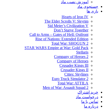
آموزش نصب ماد
جستجوی ماد
بازی ها
Hearts of Iron IV
The Elder Scrolls V: Skyrim
Sid Meier’s Civilization V
Don’t Starve Together
Call to Arms – Gates of Hell: Ostfront
Rise of Nations: Extended Edition
Total War: SHOGUN 2
STAR WARS Empire at War: Gold Pack
Stellaris
Company of Heroes 2
Company of Heroes
Crusader Kings III
Crusader Kings II
Cities: Skylines
Euro Truck Simulator 2
Total War: ATTILA
Men of War: Assault Squad 2
خرید اشتراک
درخواست ماد
تماس با ما
درباره ما