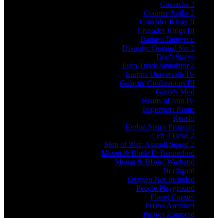
Cossacks 3
Counter-Strike 2
Crusader Kings II
Crusader Kings III
Darkest Dungeon
Divinity: Original Sin 2
Don't Starve
Euro Truck Simulator 2
Europa Universalis IV
Galactic Civilizations III
Garry's Mod
Hearts of Iron IV
Imperator: Rome
Kenshi
Kerbal Space Program
Left 4 Dead 2
Men of War: Assault Squad 2
Mount & Blade II: Bannerlord
Mount & Blade: Warband
Northgard
Oxygen Not Included
People Playground
Planet Coaster
Prison Architect
Project Zomboid