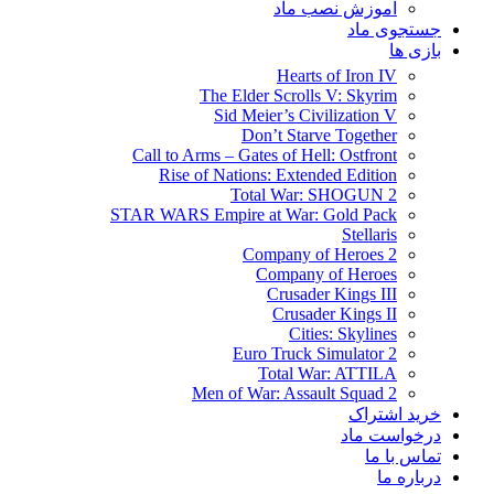
آموزش نصب ماد
جستجوی ماد
بازی ها
Hearts of Iron IV
The Elder Scrolls V: Skyrim
Sid Meier’s Civilization V
Don’t Starve Together
Call to Arms – Gates of Hell: Ostfront
Rise of Nations: Extended Edition
Total War: SHOGUN 2
STAR WARS Empire at War: Gold Pack
Stellaris
Company of Heroes 2
Company of Heroes
Crusader Kings III
Crusader Kings II
Cities: Skylines
Euro Truck Simulator 2
Total War: ATTILA
Men of War: Assault Squad 2
خرید اشتراک
درخواست ماد
تماس با ما
درباره ما