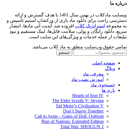
درباره ما
وبسایت مادکلاب در بهمن سال 1401 با هدف گسترش و ارائه
دسترسی راحت برای دانلود ماد بازی از ورکشاپ استیم تأسیس و
به مجموعه
استراتژیک کلاب
افزوده شد. آپدیت آنی مادها، انتشار
سریع، دانلود رایگان و پولی، سلامت فایل‌ها، لینک مستقیم و نبود
تبلیغات از جمله خدمات و ویژگی‌های این سایت است.
تمامی حقوق وب‌سایت متعلق به ماد کلاب می‌باشد.
جستجو
صفحه اصلی
وبلاگ
معرفی ماد
آموزش نصب ماد
جستجوی ماد
بازی ها
Hearts of Iron IV
The Elder Scrolls V: Skyrim
Sid Meier’s Civilization V
Don’t Starve Together
Call to Arms – Gates of Hell: Ostfront
Rise of Nations: Extended Edition
Total War: SHOGUN 2