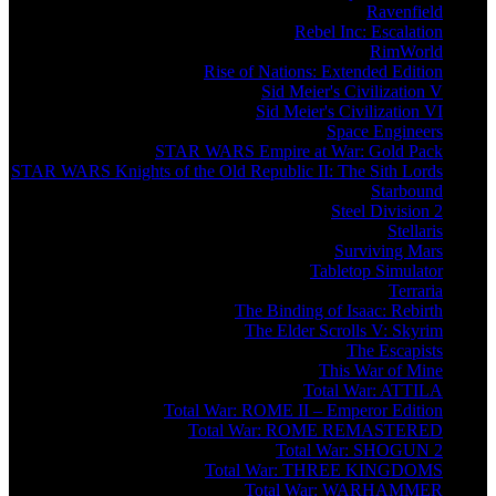
Ravenfield
Rebel Inc: Escalation
RimWorld
Rise of Nations: Extended Edition
Sid Meier's Civilization V
Sid Meier's Civilization VI
Space Engineers
STAR WARS Empire at War: Gold Pack
STAR WARS Knights of the Old Republic II: The Sith Lords
Starbound
Steel Division 2
Stellaris
Surviving Mars
Tabletop Simulator
Terraria
The Binding of Isaac: Rebirth
The Elder Scrolls V: Skyrim
The Escapists
This War of Mine
Total War: ATTILA
Total War: ROME II – Emperor Edition
Total War: ROME REMASTERED
Total War: SHOGUN 2
Total War: THREE KINGDOMS
Total War: WARHAMMER