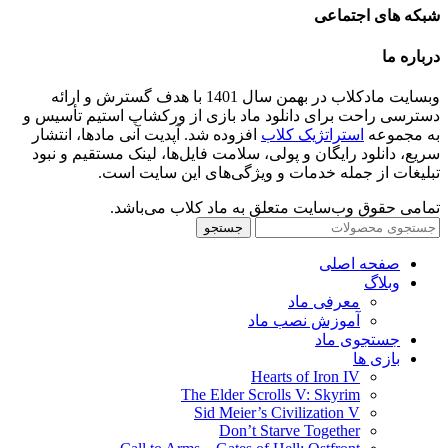
شبکه های اجتماعی
درباره ما
وبسایت مادکلاب در بهمن سال 1401 با هدف گسترش و ارائه
دسترسی راحت برای دانلود ماد بازی از ورکشاپ استیم تأسیس و
به مجموعه
استراتژیک کلاب
افزوده شد. آپدیت آنی مادها، انتشار
سریع، دانلود رایگان و پولی، سلامت فایل‌ها، لینک مستقیم و نبود
تبلیغات از جمله خدمات و ویژگی‌های این سایت است.
تمامی حقوق وب‌سایت متعلق به ماد کلاب می‌باشد.
جستجو
صفحه اصلی
وبلاگ
معرفی ماد
آموزش نصب ماد
جستجوی ماد
بازی ها
Hearts of Iron IV
The Elder Scrolls V: Skyrim
Sid Meier’s Civilization V
Don’t Starve Together