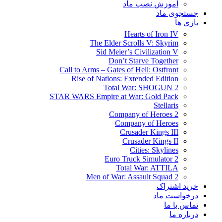
آموزش نصب ماد
جستجوی ماد
بازی ها
Hearts of Iron IV
The Elder Scrolls V: Skyrim
Sid Meier’s Civilization V
Don’t Starve Together
Call to Arms – Gates of Hell: Ostfront
Rise of Nations: Extended Edition
Total War: SHOGUN 2
STAR WARS Empire at War: Gold Pack
Stellaris
Company of Heroes 2
Company of Heroes
Crusader Kings III
Crusader Kings II
Cities: Skylines
Euro Truck Simulator 2
Total War: ATTILA
Men of War: Assault Squad 2
خرید اشتراک
درخواست ماد
تماس با ما
درباره ما