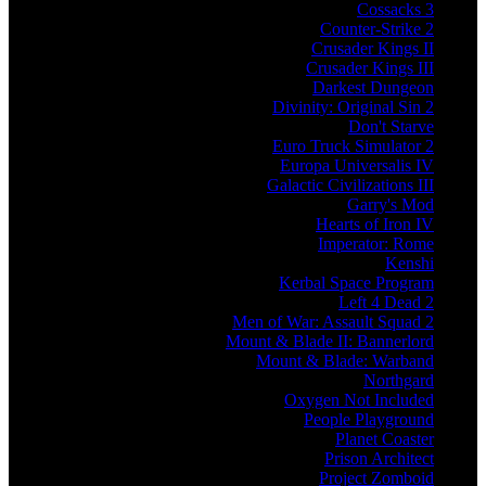
Cossacks 3
Counter-Strike 2
Crusader Kings II
Crusader Kings III
Darkest Dungeon
Divinity: Original Sin 2
Don't Starve
Euro Truck Simulator 2
Europa Universalis IV
Galactic Civilizations III
Garry's Mod
Hearts of Iron IV
Imperator: Rome
Kenshi
Kerbal Space Program
Left 4 Dead 2
Men of War: Assault Squad 2
Mount & Blade II: Bannerlord
Mount & Blade: Warband
Northgard
Oxygen Not Included
People Playground
Planet Coaster
Prison Architect
Project Zomboid