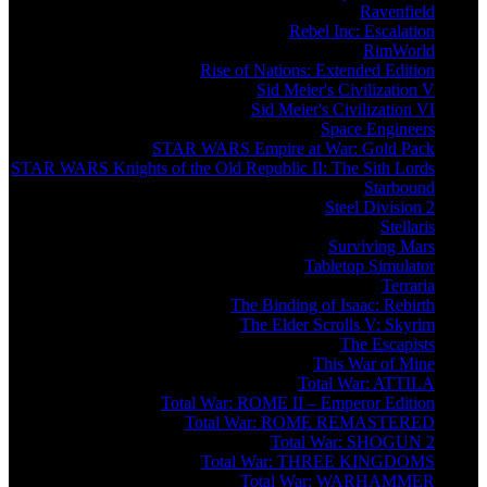
Ravenfield
Rebel Inc: Escalation
RimWorld
Rise of Nations: Extended Edition
Sid Meier's Civilization V
Sid Meier's Civilization VI
Space Engineers
STAR WARS Empire at War: Gold Pack
STAR WARS Knights of the Old Republic II: The Sith Lords
Starbound
Steel Division 2
Stellaris
Surviving Mars
Tabletop Simulator
Terraria
The Binding of Isaac: Rebirth
The Elder Scrolls V: Skyrim
The Escapists
This War of Mine
Total War: ATTILA
Total War: ROME II – Emperor Edition
Total War: ROME REMASTERED
Total War: SHOGUN 2
Total War: THREE KINGDOMS
Total War: WARHAMMER