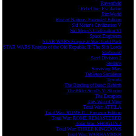
Ravenfield
Rebel Inc: Escalation
RimWorld
Rise of Nations: Extended Edition
Sid Meier's Civilization V
Sid Meier's Civilization VI
Space Engineers
STAR WARS Empire at War: Gold Pack
STAR WARS Knights of the Old Republic II: The Sith Lords
Starbound
Steel Division 2
Stellaris
Surviving Mars
Tabletop Simulator
Terraria
The Binding of Isaac: Rebirth
The Elder Scrolls V: Skyrim
The Escapists
This War of Mine
Total War: ATTILA
Total War: ROME II – Emperor Edition
Total War: ROME REMASTERED
Total War: SHOGUN 2
Total War: THREE KINGDOMS
Total War: WARHAMMER