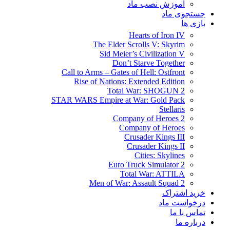
آموزش نصب ماد
جستجوی ماد
بازی ها
Hearts of Iron IV
The Elder Scrolls V: Skyrim
Sid Meier’s Civilization V
Don’t Starve Together
Call to Arms – Gates of Hell: Ostfront
Rise of Nations: Extended Edition
Total War: SHOGUN 2
STAR WARS Empire at War: Gold Pack
Stellaris
Company of Heroes 2
Company of Heroes
Crusader Kings III
Crusader Kings II
Cities: Skylines
Euro Truck Simulator 2
Total War: ATTILA
Men of War: Assault Squad 2
خرید اشتراک
درخواست ماد
تماس با ما
درباره ما