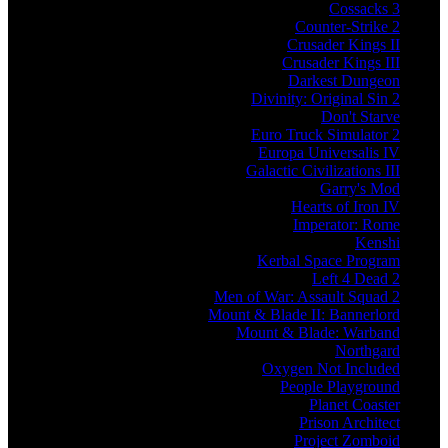
Cossacks 3
Counter-Strike 2
Crusader Kings II
Crusader Kings III
Darkest Dungeon
Divinity: Original Sin 2
Don't Starve
Euro Truck Simulator 2
Europa Universalis IV
Galactic Civilizations III
Garry's Mod
Hearts of Iron IV
Imperator: Rome
Kenshi
Kerbal Space Program
Left 4 Dead 2
Men of War: Assault Squad 2
Mount & Blade II: Bannerlord
Mount & Blade: Warband
Northgard
Oxygen Not Included
People Playground
Planet Coaster
Prison Architect
Project Zomboid