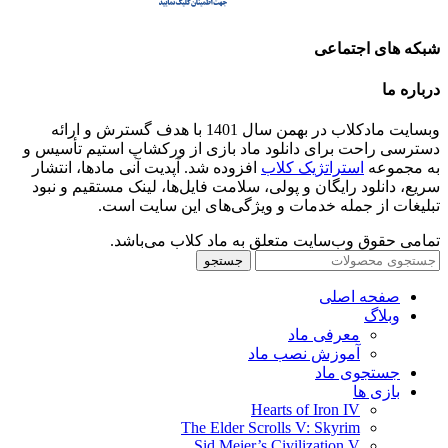
شبکه های اجتماعی
درباره ما
وبسایت مادکلاب در بهمن سال 1401 با هدف گسترش و ارائه
دسترسی راحت برای دانلود ماد بازی از ورکشاپ استیم تأسیس و
به مجموعه
استراتژیک کلاب
افزوده شد. آپدیت آنی مادها، انتشار
سریع، دانلود رایگان و پولی، سلامت فایل‌ها، لینک مستقیم و نبود
تبلیغات از جمله خدمات و ویژگی‌های این سایت است.
تمامی حقوق وب‌سایت متعلق به ماد کلاب می‌باشد.
جستجو
صفحه اصلی
وبلاگ
معرفی ماد
آموزش نصب ماد
جستجوی ماد
بازی ها
Hearts of Iron IV
The Elder Scrolls V: Skyrim
Sid Meier’s Civilization V