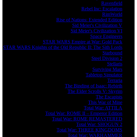
Ravenfield
Rebel Inc: Escalation
RimWorld
Rise of Nations: Extended Edition
Sid Meier's Civilization V
Sid Meier's Civilization VI
Space Engineers
STAR WARS Empire at War: Gold Pack
STAR WARS Knights of the Old Republic II: The Sith Lords
Starbound
Steel Division 2
Stellaris
Surviving Mars
Tabletop Simulator
Terraria
The Binding of Isaac: Rebirth
The Elder Scrolls V: Skyrim
The Escapists
This War of Mine
Total War: ATTILA
Total War: ROME II – Emperor Edition
Total War: ROME REMASTERED
Total War: SHOGUN 2
Total War: THREE KINGDOMS
Total War: WARHAMMER