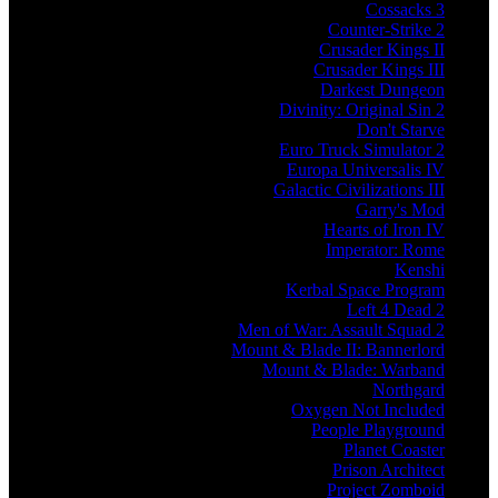
Cossacks 3
Counter-Strike 2
Crusader Kings II
Crusader Kings III
Darkest Dungeon
Divinity: Original Sin 2
Don't Starve
Euro Truck Simulator 2
Europa Universalis IV
Galactic Civilizations III
Garry's Mod
Hearts of Iron IV
Imperator: Rome
Kenshi
Kerbal Space Program
Left 4 Dead 2
Men of War: Assault Squad 2
Mount & Blade II: Bannerlord
Mount & Blade: Warband
Northgard
Oxygen Not Included
People Playground
Planet Coaster
Prison Architect
Project Zomboid