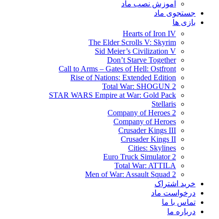
آموزش نصب ماد
جستجوی ماد
بازی ها
Hearts of Iron IV
The Elder Scrolls V: Skyrim
Sid Meier’s Civilization V
Don’t Starve Together
Call to Arms – Gates of Hell: Ostfront
Rise of Nations: Extended Edition
Total War: SHOGUN 2
STAR WARS Empire at War: Gold Pack
Stellaris
Company of Heroes 2
Company of Heroes
Crusader Kings III
Crusader Kings II
Cities: Skylines
Euro Truck Simulator 2
Total War: ATTILA
Men of War: Assault Squad 2
خرید اشتراک
درخواست ماد
تماس با ما
درباره ما