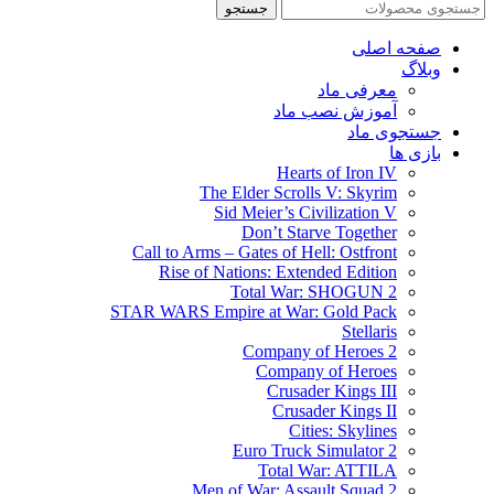
جستجو
صفحه اصلی
وبلاگ
معرفی ماد
آموزش نصب ماد
جستجوی ماد
بازی ها
Hearts of Iron IV
The Elder Scrolls V: Skyrim
Sid Meier’s Civilization V
Don’t Starve Together
Call to Arms – Gates of Hell: Ostfront
Rise of Nations: Extended Edition
Total War: SHOGUN 2
STAR WARS Empire at War: Gold Pack
Stellaris
Company of Heroes 2
Company of Heroes
Crusader Kings III
Crusader Kings II
Cities: Skylines
Euro Truck Simulator 2
Total War: ATTILA
Men of War: Assault Squad 2