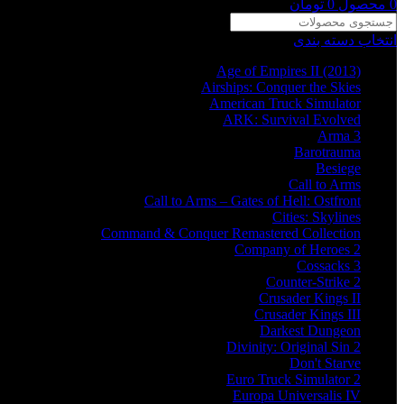
0
محصول
0
تومان
انتخاب دسته بندی
Age of Empires II (2013)
Airships: Conquer the Skies
American Truck Simulator
ARK: Survival Evolved
Arma 3
Barotrauma
Besiege
Call to Arms
Call to Arms – Gates of Hell: Ostfront
Cities: Skylines
Command & Conquer Remastered Collection
Company of Heroes 2
Cossacks 3
Counter-Strike 2
Crusader Kings II
Crusader Kings III
Darkest Dungeon
Divinity: Original Sin 2
Don't Starve
Euro Truck Simulator 2
Europa Universalis IV