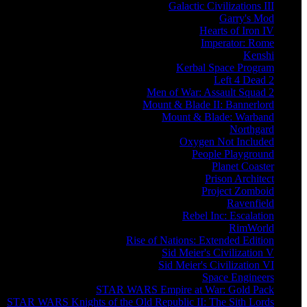
Galactic Civilizations III
Garry's Mod
Hearts of Iron IV
Imperator: Rome
Kenshi
Kerbal Space Program
Left 4 Dead 2
Men of War: Assault Squad 2
Mount & Blade II: Bannerlord
Mount & Blade: Warband
Northgard
Oxygen Not Included
People Playground
Planet Coaster
Prison Architect
Project Zomboid
Ravenfield
Rebel Inc: Escalation
RimWorld
Rise of Nations: Extended Edition
Sid Meier's Civilization V
Sid Meier's Civilization VI
Space Engineers
STAR WARS Empire at War: Gold Pack
STAR WARS Knights of the Old Republic II: The Sith Lords