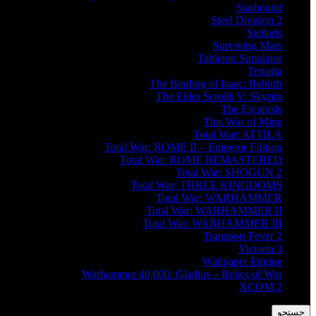
Starbound
Steel Division 2
Stellaris
Surviving Mars
Tabletop Simulator
Terraria
The Binding of Isaac: Rebirth
The Elder Scrolls V: Skyrim
The Escapists
This War of Mine
Total War: ATTILA
Total War: ROME II – Emperor Edition
Total War: ROME REMASTERED
Total War: SHOGUN 2
Total War: THREE KINGDOMS
Total War: WARHAMMER
Total War: WARHAMMER II
Total War: WARHAMMER III
Transport Fever 2
Victoria 3
Wallpaper Engine
Warhammer 40,000: Gladius – Relics of War
XCOM 2
جستجو