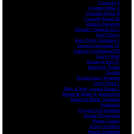
Cossacks 3
Counter-Strike 2
Crusader Kings II
Crusader Kings III
Darkest Dungeon
Divinity: Original Sin 2
Don't Starve
Euro Truck Simulator 2
Europa Universalis IV
Galactic Civilizations III
Garry's Mod
Hearts of Iron IV
Imperator: Rome
Kenshi
Kerbal Space Program
Left 4 Dead 2
Men of War: Assault Squad 2
Mount & Blade II: Bannerlord
Mount & Blade: Warband
Northgard
Oxygen Not Included
People Playground
Planet Coaster
Prison Architect
Project Zomboid