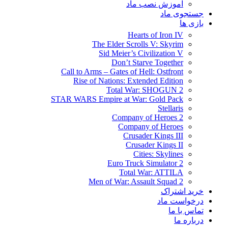
آموزش نصب ماد
جستجوی ماد
بازی ها
Hearts of Iron IV
The Elder Scrolls V: Skyrim
Sid Meier’s Civilization V
Don’t Starve Together
Call to Arms – Gates of Hell: Ostfront
Rise of Nations: Extended Edition
Total War: SHOGUN 2
STAR WARS Empire at War: Gold Pack
Stellaris
Company of Heroes 2
Company of Heroes
Crusader Kings III
Crusader Kings II
Cities: Skylines
Euro Truck Simulator 2
Total War: ATTILA
Men of War: Assault Squad 2
خرید اشتراک
درخواست ماد
تماس با ما
درباره ما