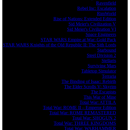
Ravenfield
Rebel Inc: Escalation
RimWorld
Rise of Nations: Extended Edition
Sid Meier's Civilization V
Sid Meier's Civilization VI
Space Engineers
STAR WARS Empire at War: Gold Pack
STAR WARS Knights of the Old Republic II: The Sith Lords
Starbound
Steel Division 2
Stellaris
Surviving Mars
Tabletop Simulator
Terraria
The Binding of Isaac: Rebirth
The Elder Scrolls V: Skyrim
The Escapists
This War of Mine
Total War: ATTILA
Total War: ROME II – Emperor Edition
Total War: ROME REMASTERED
Total War: SHOGUN 2
Total War: THREE KINGDOMS
Total War: WARHAMMER