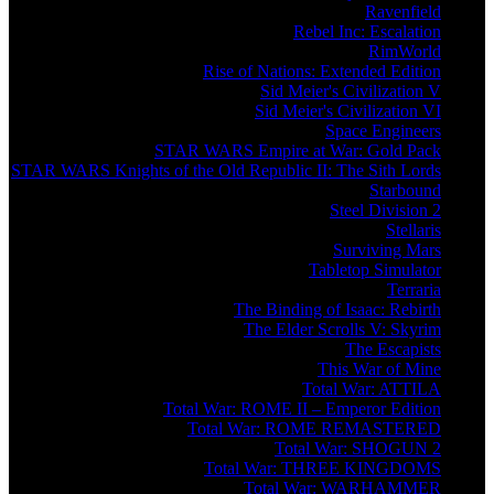
Ravenfield
Rebel Inc: Escalation
RimWorld
Rise of Nations: Extended Edition
Sid Meier's Civilization V
Sid Meier's Civilization VI
Space Engineers
STAR WARS Empire at War: Gold Pack
STAR WARS Knights of the Old Republic II: The Sith Lords
Starbound
Steel Division 2
Stellaris
Surviving Mars
Tabletop Simulator
Terraria
The Binding of Isaac: Rebirth
The Elder Scrolls V: Skyrim
The Escapists
This War of Mine
Total War: ATTILA
Total War: ROME II – Emperor Edition
Total War: ROME REMASTERED
Total War: SHOGUN 2
Total War: THREE KINGDOMS
Total War: WARHAMMER