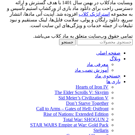
وبسایت مادکلاب در بهمن سال 1401 با هدف گسترش و ارائه
دسترسی راحت برای دانلود ماد بازی از ورکشاپ استیم تأسیس و
به مجموعه
استراتژیک کلاب
افزوده شد. آپدیت آنی مادها، انتشار
سریع، دانلود رایگان و پولی، سلامت فایل‌ها، لینک مستقیم و نبود
تبلیغات از جمله خدمات و ویژگی‌های این سایت است.
تمامی حقوق وب‌سایت متعلق به ماد کلاب می‌باشد.
جستجو
صفحه اصلی
وبلاگ
معرفی ماد
آموزش نصب ماد
جستجوی ماد
بازی ها
Hearts of Iron IV
The Elder Scrolls V: Skyrim
Sid Meier’s Civilization V
Don’t Starve Together
Call to Arms – Gates of Hell: Ostfront
Rise of Nations: Extended Edition
Total War: SHOGUN 2
STAR WARS Empire at War: Gold Pack
Stellaris