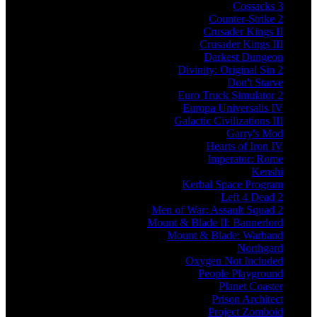
Cossacks 3
Counter-Strike 2
Crusader Kings II
Crusader Kings III
Darkest Dungeon
Divinity: Original Sin 2
Don't Starve
Euro Truck Simulator 2
Europa Universalis IV
Galactic Civilizations III
Garry's Mod
Hearts of Iron IV
Imperator: Rome
Kenshi
Kerbal Space Program
Left 4 Dead 2
Men of War: Assault Squad 2
Mount & Blade II: Bannerlord
Mount & Blade: Warband
Northgard
Oxygen Not Included
People Playground
Planet Coaster
Prison Architect
Project Zomboid