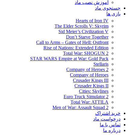
آموزش نصب ماد
جستجوی ماد
بازی ها
Hearts of Iron IV
The Elder Scrolls V: Skyrim
Sid Meier’s Civilization V
Don’t Starve Together
Call to Arms – Gates of Hell: Ostfront
Rise of Nations: Extended Edition
Total War: SHOGUN 2
STAR WARS Empire at War: Gold Pack
Stellaris
Company of Heroes 2
Company of Heroes
Crusader Kings III
Crusader Kings II
Cities: Skylines
Euro Truck Simulator 2
Total War: ATTILA
Men of War: Assault Squad 2
خرید اشتراک
درخواست ماد
تماس با ما
درباره ما