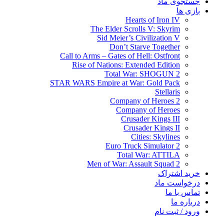
جستجوی ماد
بازی ها
Hearts of Iron IV
The Elder Scrolls V: Skyrim
Sid Meier’s Civilization V
Don’t Starve Together
Call to Arms – Gates of Hell: Ostfront
Rise of Nations: Extended Edition
Total War: SHOGUN 2
STAR WARS Empire at War: Gold Pack
Stellaris
Company of Heroes 2
Company of Heroes
Crusader Kings III
Crusader Kings II
Cities: Skylines
Euro Truck Simulator 2
Total War: ATTILA
Men of War: Assault Squad 2
خرید اشتراک
درخواست ماد
تماس با ما
درباره ما
ورود / ثبت نام