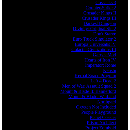
Cossacks 3
Counter-Strike 2
Crusader Kings II
Crusader Kings III
Darkest Dungeon
Divinity: Original Sin 2
Don't Starve
Euro Truck Simulator 2
Europa Universalis IV
Galactic Civilizations III
Garry's Mod
Hearts of Iron IV
Imperator: Rome
Kenshi
Kerbal Space Program
Left 4 Dead 2
Men of War: Assault Squad 2
Mount & Blade II: Bannerlord
Mount & Blade: Warband
Northgard
Oxygen Not Included
People Playground
Planet Coaster
Prison Architect
Project Zomboid