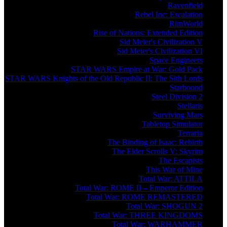
Ravenfield
Rebel Inc: Escalation
RimWorld
Rise of Nations: Extended Edition
Sid Meier's Civilization V
Sid Meier's Civilization VI
Space Engineers
STAR WARS Empire at War: Gold Pack
STAR WARS Knights of the Old Republic II: The Sith Lords
Starbound
Steel Division 2
Stellaris
Surviving Mars
Tabletop Simulator
Terraria
The Binding of Isaac: Rebirth
The Elder Scrolls V: Skyrim
The Escapists
This War of Mine
Total War: ATTILA
Total War: ROME II – Emperor Edition
Total War: ROME REMASTERED
Total War: SHOGUN 2
Total War: THREE KINGDOMS
Total War: WARHAMMER