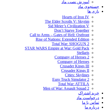
آموزش نصب ماد
جستجوی ماد
بازی ها
Hearts of Iron IV
The Elder Scrolls V: Skyrim
Sid Meier’s Civilization V
Don’t Starve Together
Call to Arms – Gates of Hell: Ostfront
Rise of Nations: Extended Edition
Total War: SHOGUN 2
STAR WARS Empire at War: Gold Pack
Stellaris
Company of Heroes 2
Company of Heroes
Crusader Kings III
Crusader Kings II
Cities: Skylines
Euro Truck Simulator 2
Total War: ATTILA
Men of War: Assault Squad 2
خرید اشتراک
درخواست ماد
تماس با ما
درباره ما