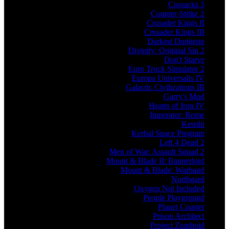
Cossacks 3
Counter-Strike 2
Crusader Kings II
Crusader Kings III
Darkest Dungeon
Divinity: Original Sin 2
Don't Starve
Euro Truck Simulator 2
Europa Universalis IV
Galactic Civilizations III
Garry's Mod
Hearts of Iron IV
Imperator: Rome
Kenshi
Kerbal Space Program
Left 4 Dead 2
Men of War: Assault Squad 2
Mount & Blade II: Bannerlord
Mount & Blade: Warband
Northgard
Oxygen Not Included
People Playground
Planet Coaster
Prison Architect
Project Zomboid