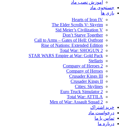
آموزش نصب ماد
جستجوی ماد
بازی ها
Hearts of Iron IV
The Elder Scrolls V: Skyrim
Sid Meier’s Civilization V
Don’t Starve Together
Call to Arms – Gates of Hell: Ostfront
Rise of Nations: Extended Edition
Total War: SHOGUN 2
STAR WARS Empire at War: Gold Pack
Stellaris
Company of Heroes 2
Company of Heroes
Crusader Kings III
Crusader Kings II
Cities: Skylines
Euro Truck Simulator 2
Total War: ATTILA
Men of War: Assault Squad 2
خرید اشتراک
درخواست ماد
تماس با ما
درباره ما