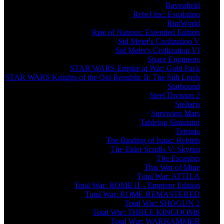
Ravenfield
Rebel Inc: Escalation
RimWorld
Rise of Nations: Extended Edition
Sid Meier's Civilization V
Sid Meier's Civilization VI
Space Engineers
STAR WARS Empire at War: Gold Pack
STAR WARS Knights of the Old Republic II: The Sith Lords
Starbound
Steel Division 2
Stellaris
Surviving Mars
Tabletop Simulator
Terraria
The Binding of Isaac: Rebirth
The Elder Scrolls V: Skyrim
The Escapists
This War of Mine
Total War: ATTILA
Total War: ROME II – Emperor Edition
Total War: ROME REMASTERED
Total War: SHOGUN 2
Total War: THREE KINGDOMS
Total War: WARHAMMER