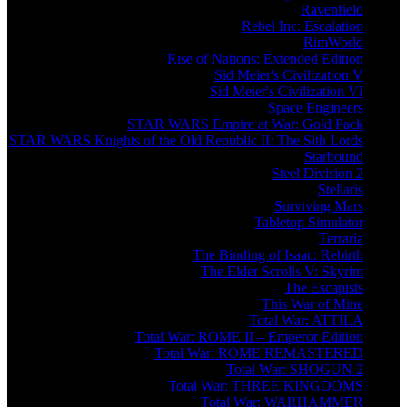
Ravenfield
Rebel Inc: Escalation
RimWorld
Rise of Nations: Extended Edition
Sid Meier's Civilization V
Sid Meier's Civilization VI
Space Engineers
STAR WARS Empire at War: Gold Pack
STAR WARS Knights of the Old Republic II: The Sith Lords
Starbound
Steel Division 2
Stellaris
Surviving Mars
Tabletop Simulator
Terraria
The Binding of Isaac: Rebirth
The Elder Scrolls V: Skyrim
The Escapists
This War of Mine
Total War: ATTILA
Total War: ROME II – Emperor Edition
Total War: ROME REMASTERED
Total War: SHOGUN 2
Total War: THREE KINGDOMS
Total War: WARHAMMER