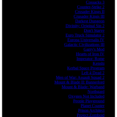
Cossacks 3
Counter-Strike 2
Crusader Kings II
Crusader Kings III
Darkest Dungeon
Divinity: Original Sin 2
Don't Starve
Euro Truck Simulator 2
Europa Universalis IV
Galactic Civilizations III
Garry's Mod
Hearts of Iron IV
Imperator: Rome
Kenshi
Kerbal Space Program
Left 4 Dead 2
Men of War: Assault Squad 2
Mount & Blade II: Bannerlord
Mount & Blade: Warband
Northgard
Oxygen Not Included
People Playground
Planet Coaster
Prison Architect
Project Zomboid