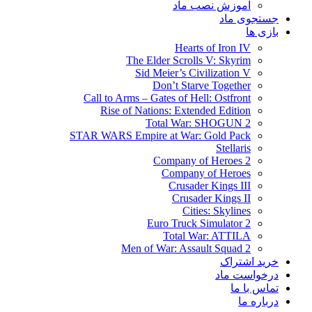
آموزش نصب ماد
جستجوی ماد
بازی ها
Hearts of Iron IV
The Elder Scrolls V: Skyrim
Sid Meier’s Civilization V
Don’t Starve Together
Call to Arms – Gates of Hell: Ostfront
Rise of Nations: Extended Edition
Total War: SHOGUN 2
STAR WARS Empire at War: Gold Pack
Stellaris
Company of Heroes 2
Company of Heroes
Crusader Kings III
Crusader Kings II
Cities: Skylines
Euro Truck Simulator 2
Total War: ATTILA
Men of War: Assault Squad 2
خرید اشتراک
درخواست ماد
تماس با ما
درباره ما