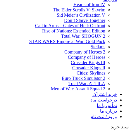
Hearts of Iron IV
The Elder Scrolls V: Skyrim
Sid Meier’s Civilization V
Don’t Starve Together
Call to Arms – Gates of Hell: Ostfront
Rise of Nations: Extended Edition
Total War: SHOGUN 2
STAR WARS Empire at War: Gold Pack
Stellaris
Company of Heroes 2
Company of Heroes
Crusader Kings III
Crusader Kings II
Cities: Skylines
Euro Truck Simulator 2
Total War: ATTILA
Men of War: Assault Squad 2
خرید اشتراک
درخواست ماد
تماس با ما
درباره ما
ورود / ثبت نام
سبد خرید