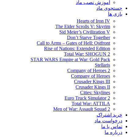
آموزش نصب ماد
جستجوی ماد
بازی ها
Hearts of Iron IV
The Elder Scrolls V: Skyrim
Sid Meier’s Civilization V
Don’t Starve Together
Call to Arms – Gates of Hell: Ostfront
Rise of Nations: Extended Edition
Total War: SHOGUN 2
STAR WARS Empire at War: Gold Pack
Stellaris
Company of Heroes 2
Company of Heroes
Crusader Kings III
Crusader Kings II
Cities: Skylines
Euro Truck Simulator 2
Total War: ATTILA
Men of War: Assault Squad 2
خرید اشتراک
درخواست ماد
تماس با ما
درباره ما