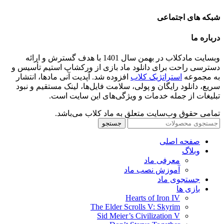
شبکه های اجتماعی
درباره ما
وبسایت مادکلاب در بهمن سال 1401 با هدف گسترش و ارائه
دسترسی راحت برای دانلود ماد بازی از ورکشاپ استیم تأسیس و
به مجموعه
استراتژیک کلاب
افزوده شد. آپدیت آنی مادها، انتشار
سریع، دانلود رایگان و پولی، سلامت فایل‌ها، لینک مستقیم و نبود
تبلیغات از جمله خدمات و ویژگی‌های این سایت است.
تمامی حقوق وب‌سایت متعلق به ماد کلاب می‌باشد.
جستجو
صفحه اصلی
وبلاگ
معرفی ماد
آموزش نصب ماد
جستجوی ماد
بازی ها
Hearts of Iron IV
The Elder Scrolls V: Skyrim
Sid Meier’s Civilization V