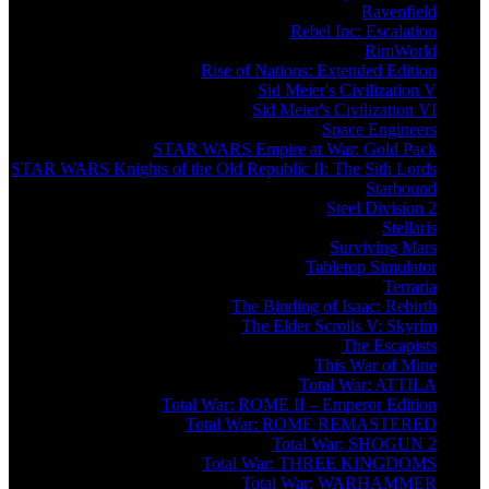
Ravenfield
Rebel Inc: Escalation
RimWorld
Rise of Nations: Extended Edition
Sid Meier's Civilization V
Sid Meier's Civilization VI
Space Engineers
STAR WARS Empire at War: Gold Pack
STAR WARS Knights of the Old Republic II: The Sith Lords
Starbound
Steel Division 2
Stellaris
Surviving Mars
Tabletop Simulator
Terraria
The Binding of Isaac: Rebirth
The Elder Scrolls V: Skyrim
The Escapists
This War of Mine
Total War: ATTILA
Total War: ROME II – Emperor Edition
Total War: ROME REMASTERED
Total War: SHOGUN 2
Total War: THREE KINGDOMS
Total War: WARHAMMER