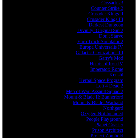
Cossacks 3
Counter-Strike 2
Crusader Kings II
Crusader Kings III
Darkest Dungeon
Divinity: Original Sin 2
Don't Starve
Euro Truck Simulator 2
Europa Universalis IV
Galactic Civilizations III
Garry's Mod
Hearts of Iron IV
Imperator: Rome
Kenshi
Kerbal Space Program
Left 4 Dead 2
Men of War: Assault Squad 2
Mount & Blade II: Bannerlord
Mount & Blade: Warband
Northgard
Oxygen Not Included
People Playground
Planet Coaster
Prison Architect
Project Zomboid