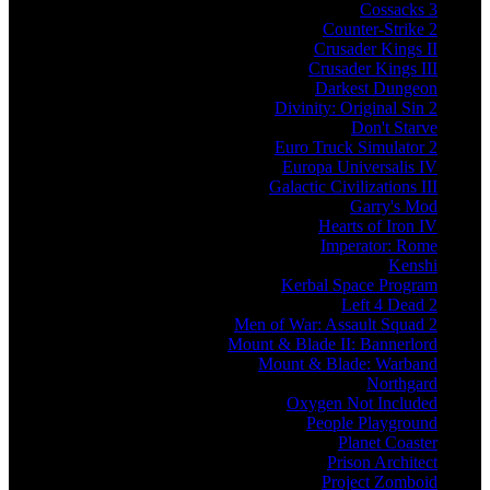
Cossacks 3
Counter-Strike 2
Crusader Kings II
Crusader Kings III
Darkest Dungeon
Divinity: Original Sin 2
Don't Starve
Euro Truck Simulator 2
Europa Universalis IV
Galactic Civilizations III
Garry's Mod
Hearts of Iron IV
Imperator: Rome
Kenshi
Kerbal Space Program
Left 4 Dead 2
Men of War: Assault Squad 2
Mount & Blade II: Bannerlord
Mount & Blade: Warband
Northgard
Oxygen Not Included
People Playground
Planet Coaster
Prison Architect
Project Zomboid