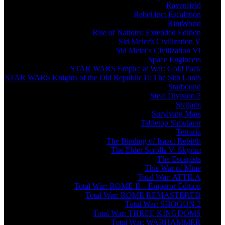
Ravenfield
Rebel Inc: Escalation
RimWorld
Rise of Nations: Extended Edition
Sid Meier's Civilization V
Sid Meier's Civilization VI
Space Engineers
STAR WARS Empire at War: Gold Pack
STAR WARS Knights of the Old Republic II: The Sith Lords
Starbound
Steel Division 2
Stellaris
Surviving Mars
Tabletop Simulator
Terraria
The Binding of Isaac: Rebirth
The Elder Scrolls V: Skyrim
The Escapists
This War of Mine
Total War: ATTILA
Total War: ROME II – Emperor Edition
Total War: ROME REMASTERED
Total War: SHOGUN 2
Total War: THREE KINGDOMS
Total War: WARHAMMER