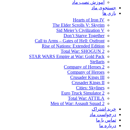
آموزش نصب ماد
جستجوی ماد
بازی ها
Hearts of Iron IV
The Elder Scrolls V: Skyrim
Sid Meier’s Civilization V
Don’t Starve Together
Call to Arms – Gates of Hell: Ostfront
Rise of Nations: Extended Edition
Total War: SHOGUN 2
STAR WARS Empire at War: Gold Pack
Stellaris
Company of Heroes 2
Company of Heroes
Crusader Kings III
Crusader Kings II
Cities: Skylines
Euro Truck Simulator 2
Total War: ATTILA
Men of War: Assault Squad 2
خرید اشتراک
درخواست ماد
تماس با ما
درباره ما