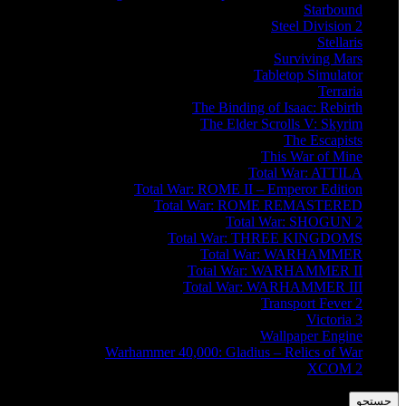
Starbound
Steel Division 2
Stellaris
Surviving Mars
Tabletop Simulator
Terraria
The Binding of Isaac: Rebirth
The Elder Scrolls V: Skyrim
The Escapists
This War of Mine
Total War: ATTILA
Total War: ROME II – Emperor Edition
Total War: ROME REMASTERED
Total War: SHOGUN 2
Total War: THREE KINGDOMS
Total War: WARHAMMER
Total War: WARHAMMER II
Total War: WARHAMMER III
Transport Fever 2
Victoria 3
Wallpaper Engine
Warhammer 40,000: Gladius – Relics of War
XCOM 2
جستجو