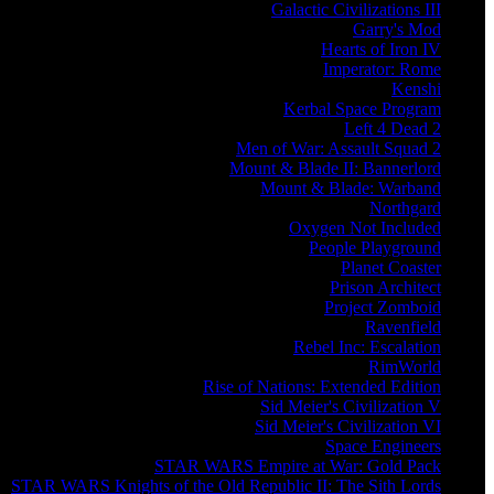
Galactic Civilizations III
Garry's Mod
Hearts of Iron IV
Imperator: Rome
Kenshi
Kerbal Space Program
Left 4 Dead 2
Men of War: Assault Squad 2
Mount & Blade II: Bannerlord
Mount & Blade: Warband
Northgard
Oxygen Not Included
People Playground
Planet Coaster
Prison Architect
Project Zomboid
Ravenfield
Rebel Inc: Escalation
RimWorld
Rise of Nations: Extended Edition
Sid Meier's Civilization V
Sid Meier's Civilization VI
Space Engineers
STAR WARS Empire at War: Gold Pack
STAR WARS Knights of the Old Republic II: The Sith Lords