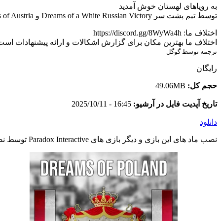
به رویاهای لهستان خوش آمدید
توسط تیم پشت سر Dreams of a White Russian Victory و Dreams of Austria برای شما آورده شده است
اختلاف ما: https://discord.gg/8WyWa4h
اختلاف ما بهترین مکان برای گزارش اشکالات و ارائه پیشنهادات است! و همچ
ترجمه توسط گوگل
رایگان
حجم کل:
49.06MB
تاریخ آپدیت فایل در آرشیو:
16:45 - 2025/10/11
دانلود
نصب ماد های این بازی و دیگر بازی های Paradox Interactive توسط نصب کننده اختصاصی وبسایت و به صورت خودکار انجام می شود. در صورت مشاهده اشکال در ماد اینستالر با پشتیبانی تماس بگیرید.