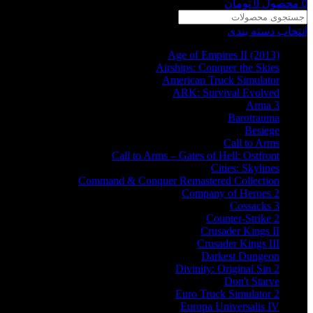
0
محصول
0
تومان
انتخاب دسته بندی
Age of Empires II (2013)
Airships: Conquer the Skies
American Truck Simulator
ARK: Survival Evolved
Arma 3
Barotrauma
Besiege
Call to Arms
Call to Arms – Gates of Hell: Ostfront
Cities: Skylines
Command & Conquer Remastered Collection
Company of Heroes 2
Cossacks 3
Counter-Strike 2
Crusader Kings II
Crusader Kings III
Darkest Dungeon
Divinity: Original Sin 2
Don't Starve
Euro Truck Simulator 2
Europa Universalis IV