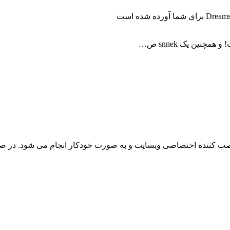
نین یک snnek ص…