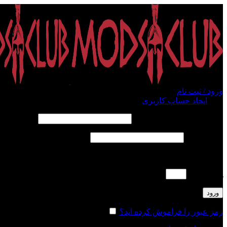
ورود / ثبت نام
ورود
ایجاد حساب کاربری
الزامی
نام کاربری یا آدرس ایمیل
*
الزامی
رمز عبور
*
لطفا پاسخ را به عدد انگلیسی وارد کنید:
پنج × پنج =
ورود
رمز عبور را فراموش کرده اید؟
مرا به خاطر بسپار