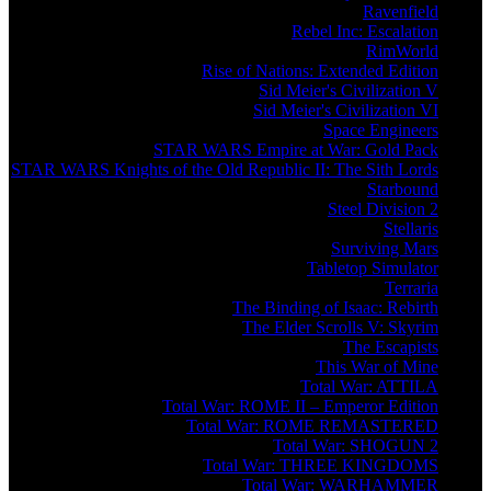
Ravenfield
Rebel Inc: Escalation
RimWorld
Rise of Nations: Extended Edition
Sid Meier's Civilization V
Sid Meier's Civilization VI
Space Engineers
STAR WARS Empire at War: Gold Pack
STAR WARS Knights of the Old Republic II: The Sith Lords
Starbound
Steel Division 2
Stellaris
Surviving Mars
Tabletop Simulator
Terraria
The Binding of Isaac: Rebirth
The Elder Scrolls V: Skyrim
The Escapists
This War of Mine
Total War: ATTILA
Total War: ROME II – Emperor Edition
Total War: ROME REMASTERED
Total War: SHOGUN 2
Total War: THREE KINGDOMS
Total War: WARHAMMER