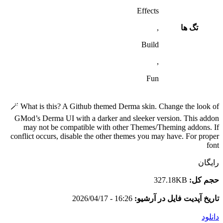
Effects
تگ ها
,
Build
,
Fun
🪄 What is this? A Github themed Derma skin. Change the look of
GMod’s Derma UI with a darker and sleeker version. This addon
may not be compatible with other Themes/Theming addons. If
conflict occurs, disable the other themes you may have. For proper
font
رایگان
حجم کل:
327.18KB
تاریخ آپدیت فایل در آرشیو:
16:26 - 2026/04/17
دانلود