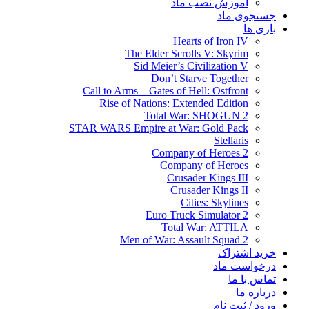
آموزش نصب ماد
جستجوی ماد
بازی ها
Hearts of Iron IV
The Elder Scrolls V: Skyrim
Sid Meier’s Civilization V
Don’t Starve Together
Call to Arms – Gates of Hell: Ostfront
Rise of Nations: Extended Edition
Total War: SHOGUN 2
STAR WARS Empire at War: Gold Pack
Stellaris
Company of Heroes 2
Company of Heroes
Crusader Kings III
Crusader Kings II
Cities: Skylines
Euro Truck Simulator 2
Total War: ATTILA
Men of War: Assault Squad 2
خرید اشتراک
درخواست ماد
تماس با ما
درباره ما
ورود / ثبت نام