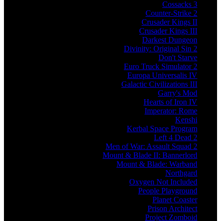
Cossacks 3
Counter-Strike 2
Crusader Kings II
Crusader Kings III
Darkest Dungeon
Divinity: Original Sin 2
Don't Starve
Euro Truck Simulator 2
Europa Universalis IV
Galactic Civilizations III
Garry's Mod
Hearts of Iron IV
Imperator: Rome
Kenshi
Kerbal Space Program
Left 4 Dead 2
Men of War: Assault Squad 2
Mount & Blade II: Bannerlord
Mount & Blade: Warband
Northgard
Oxygen Not Included
People Playground
Planet Coaster
Prison Architect
Project Zomboid