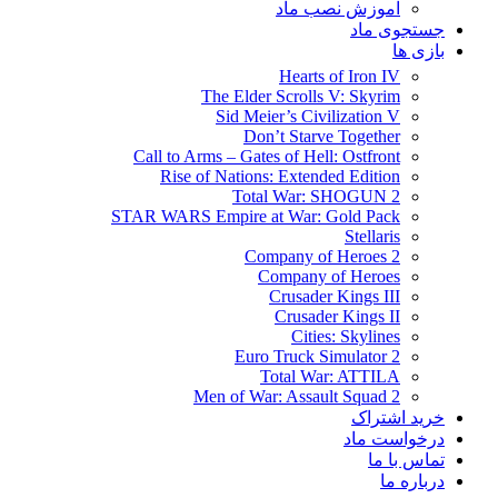
آموزش نصب ماد
جستجوی ماد
بازی ها
Hearts of Iron IV
The Elder Scrolls V: Skyrim
Sid Meier’s Civilization V
Don’t Starve Together
Call to Arms – Gates of Hell: Ostfront
Rise of Nations: Extended Edition
Total War: SHOGUN 2
STAR WARS Empire at War: Gold Pack
Stellaris
Company of Heroes 2
Company of Heroes
Crusader Kings III
Crusader Kings II
Cities: Skylines
Euro Truck Simulator 2
Total War: ATTILA
Men of War: Assault Squad 2
خرید اشتراک
درخواست ماد
تماس با ما
درباره ما