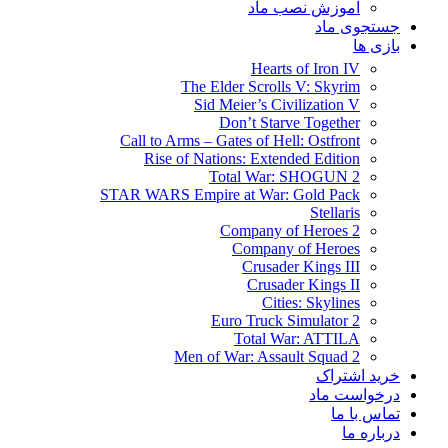
آموزش نصب ماد
جستجوی ماد
بازی ها
Hearts of Iron IV
The Elder Scrolls V: Skyrim
Sid Meier’s Civilization V
Don’t Starve Together
Call to Arms – Gates of Hell: Ostfront
Rise of Nations: Extended Edition
Total War: SHOGUN 2
STAR WARS Empire at War: Gold Pack
Stellaris
Company of Heroes 2
Company of Heroes
Crusader Kings III
Crusader Kings II
Cities: Skylines
Euro Truck Simulator 2
Total War: ATTILA
Men of War: Assault Squad 2
خرید اشتراک
درخواست ماد
تماس با ما
درباره ما