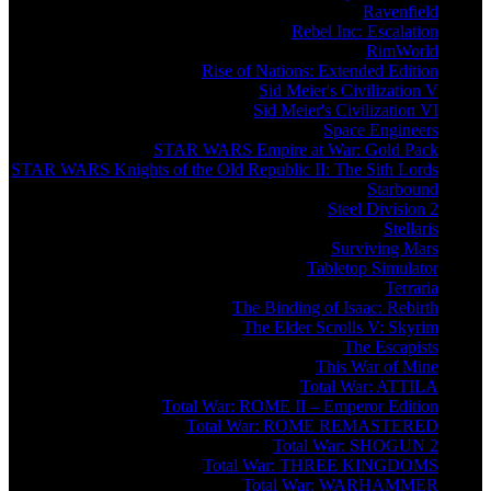
Ravenfield
Rebel Inc: Escalation
RimWorld
Rise of Nations: Extended Edition
Sid Meier's Civilization V
Sid Meier's Civilization VI
Space Engineers
STAR WARS Empire at War: Gold Pack
STAR WARS Knights of the Old Republic II: The Sith Lords
Starbound
Steel Division 2
Stellaris
Surviving Mars
Tabletop Simulator
Terraria
The Binding of Isaac: Rebirth
The Elder Scrolls V: Skyrim
The Escapists
This War of Mine
Total War: ATTILA
Total War: ROME II – Emperor Edition
Total War: ROME REMASTERED
Total War: SHOGUN 2
Total War: THREE KINGDOMS
Total War: WARHAMMER