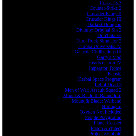
Cossacks 3
Counter-Strike 2
Crusader Kings II
Crusader Kings III
Darkest Dungeon
Divinity: Original Sin 2
Don't Starve
Euro Truck Simulator 2
Europa Universalis IV
Galactic Civilizations III
Garry's Mod
Hearts of Iron IV
Imperator: Rome
Kenshi
Kerbal Space Program
Left 4 Dead 2
Men of War: Assault Squad 2
Mount & Blade II: Bannerlord
Mount & Blade: Warband
Northgard
Oxygen Not Included
People Playground
Planet Coaster
Prison Architect
Project Zomboid