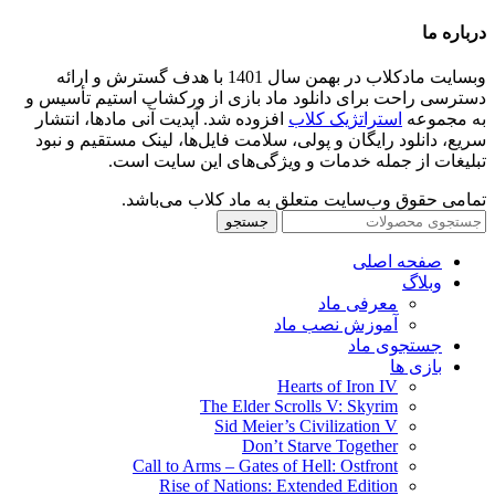
درباره ما
وبسایت مادکلاب در بهمن سال 1401 با هدف گسترش و ارائه
دسترسی راحت برای دانلود ماد بازی از ورکشاپ استیم تأسیس و
به مجموعه
استراتژیک کلاب
افزوده شد. آپدیت آنی مادها، انتشار
سریع، دانلود رایگان و پولی، سلامت فایل‌ها، لینک مستقیم و نبود
تبلیغات از جمله خدمات و ویژگی‌های این سایت است.
تمامی حقوق وب‌سایت متعلق به ماد کلاب می‌باشد.
جستجو
صفحه اصلی
وبلاگ
معرفی ماد
آموزش نصب ماد
جستجوی ماد
بازی ها
Hearts of Iron IV
The Elder Scrolls V: Skyrim
Sid Meier’s Civilization V
Don’t Starve Together
Call to Arms – Gates of Hell: Ostfront
Rise of Nations: Extended Edition