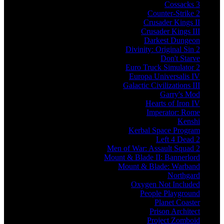
Cossacks 3
Counter-Strike 2
Crusader Kings II
Crusader Kings III
Darkest Dungeon
Divinity: Original Sin 2
Don't Starve
Euro Truck Simulator 2
Europa Universalis IV
Galactic Civilizations III
Garry's Mod
Hearts of Iron IV
Imperator: Rome
Kenshi
Kerbal Space Program
Left 4 Dead 2
Men of War: Assault Squad 2
Mount & Blade II: Bannerlord
Mount & Blade: Warband
Northgard
Oxygen Not Included
People Playground
Planet Coaster
Prison Architect
Project Zomboid