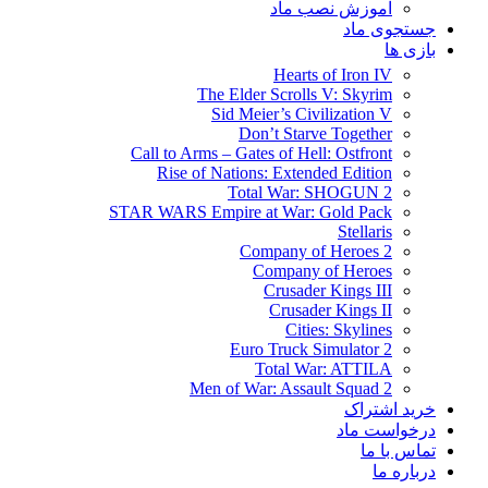
آموزش نصب ماد
جستجوی ماد
بازی ها
Hearts of Iron IV
The Elder Scrolls V: Skyrim
Sid Meier’s Civilization V
Don’t Starve Together
Call to Arms – Gates of Hell: Ostfront
Rise of Nations: Extended Edition
Total War: SHOGUN 2
STAR WARS Empire at War: Gold Pack
Stellaris
Company of Heroes 2
Company of Heroes
Crusader Kings III
Crusader Kings II
Cities: Skylines
Euro Truck Simulator 2
Total War: ATTILA
Men of War: Assault Squad 2
خرید اشتراک
درخواست ماد
تماس با ما
درباره ما