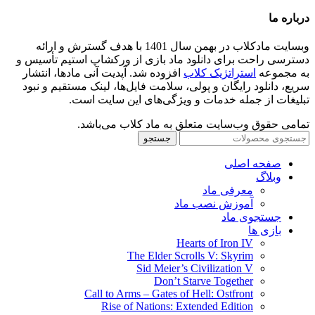
درباره ما
وبسایت مادکلاب در بهمن سال 1401 با هدف گسترش و ارائه
دسترسی راحت برای دانلود ماد بازی از ورکشاپ استیم تأسیس و
به مجموعه
استراتژیک کلاب
افزوده شد. آپدیت آنی مادها، انتشار
سریع، دانلود رایگان و پولی، سلامت فایل‌ها، لینک مستقیم و نبود
تبلیغات از جمله خدمات و ویژگی‌های این سایت است.
تمامی حقوق وب‌سایت متعلق به ماد کلاب می‌باشد.
جستجو
صفحه اصلی
وبلاگ
معرفی ماد
آموزش نصب ماد
جستجوی ماد
بازی ها
Hearts of Iron IV
The Elder Scrolls V: Skyrim
Sid Meier’s Civilization V
Don’t Starve Together
Call to Arms – Gates of Hell: Ostfront
Rise of Nations: Extended Edition