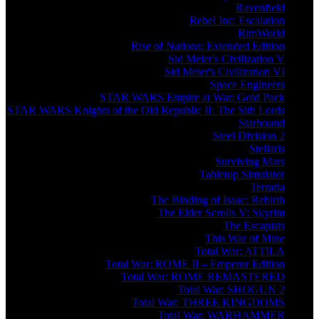
Ravenfield
Rebel Inc: Escalation
RimWorld
Rise of Nations: Extended Edition
Sid Meier's Civilization V
Sid Meier's Civilization VI
Space Engineers
STAR WARS Empire at War: Gold Pack
STAR WARS Knights of the Old Republic II: The Sith Lords
Starbound
Steel Division 2
Stellaris
Surviving Mars
Tabletop Simulator
Terraria
The Binding of Isaac: Rebirth
The Elder Scrolls V: Skyrim
The Escapists
This War of Mine
Total War: ATTILA
Total War: ROME II – Emperor Edition
Total War: ROME REMASTERED
Total War: SHOGUN 2
Total War: THREE KINGDOMS
Total War: WARHAMMER