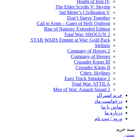
Hearts of Iron IV
The Elder Scrolls V: Skyrim
Sid Meier’s Civilization V
Don’t Starve Together
Call to Arms – Gates of Hell: Ostfront
Rise of Nations: Extended Edition
Total War: SHOGUN 2
STAR WARS Empire at War: Gold Pack
Stellaris
Company of Heroes 2
Company of Heroes
Crusader Kings III
Crusader Kings II
Cities: Skylines
Euro Truck Simulator 2
Total War: ATTILA
Men of War: Assault Squad 2
خرید اشتراک
درخواست ماد
تماس با ما
درباره ما
ورود / ثبت نام
سبد خرید
بستن