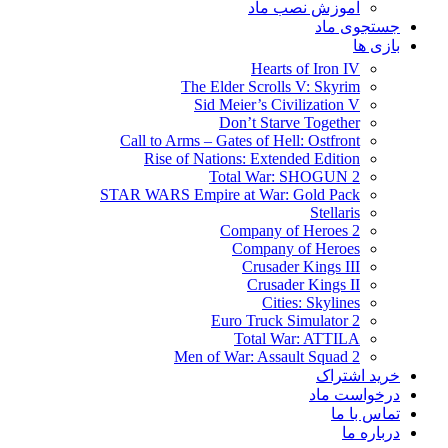
آموزش نصب ماد
جستجوی ماد
بازی ها
Hearts of Iron IV
The Elder Scrolls V: Skyrim
Sid Meier’s Civilization V
Don’t Starve Together
Call to Arms – Gates of Hell: Ostfront
Rise of Nations: Extended Edition
Total War: SHOGUN 2
STAR WARS Empire at War: Gold Pack
Stellaris
Company of Heroes 2
Company of Heroes
Crusader Kings III
Crusader Kings II
Cities: Skylines
Euro Truck Simulator 2
Total War: ATTILA
Men of War: Assault Squad 2
خرید اشتراک
درخواست ماد
تماس با ما
درباره ما