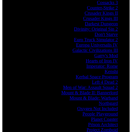
Cossacks 3
Counter-Strike 2
Crusader Kings II
Crusader Kings III
Darkest Dungeon
Divinity: Original Sin 2
Don't Starve
Euro Truck Simulator 2
Europa Universalis IV
Galactic Civilizations III
Garry's Mod
Hearts of Iron IV
Imperator: Rome
Kenshi
Kerbal Space Program
Left 4 Dead 2
Men of War: Assault Squad 2
Mount & Blade II: Bannerlord
Mount & Blade: Warband
Northgard
Oxygen Not Included
People Playground
Planet Coaster
Prison Architect
Project Zomboid