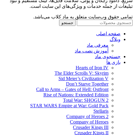
سریع، دانلود رایگان و پولی، سلامت فایل‌ها، لینک مستقیم و نبود
تبلیغات از جمله خدمات و ویژگی‌های این سایت است.
تمامی حقوق وب‌سایت متعلق به ماد کلاب می‌باشد.
جستجو
صفحه اصلی
وبلاگ
معرفی ماد
آموزش نصب ماد
جستجوی ماد
بازی ها
Hearts of Iron IV
The Elder Scrolls V: Skyrim
Sid Meier’s Civilization V
Don’t Starve Together
Call to Arms – Gates of Hell: Ostfront
Rise of Nations: Extended Edition
Total War: SHOGUN 2
STAR WARS Empire at War: Gold Pack
Stellaris
Company of Heroes 2
Company of Heroes
Crusader Kings III
Crusader Kings II