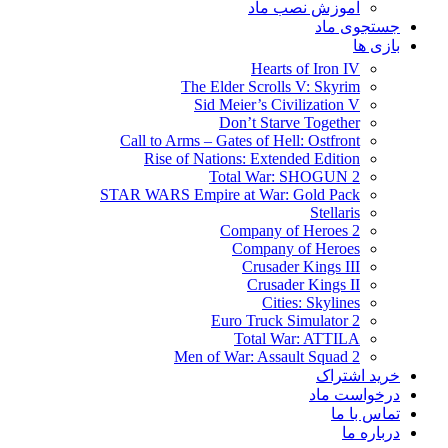
آموزش نصب ماد
جستجوی ماد
بازی ها
Hearts of Iron IV
The Elder Scrolls V: Skyrim
Sid Meier’s Civilization V
Don’t Starve Together
Call to Arms – Gates of Hell: Ostfront
Rise of Nations: Extended Edition
Total War: SHOGUN 2
STAR WARS Empire at War: Gold Pack
Stellaris
Company of Heroes 2
Company of Heroes
Crusader Kings III
Crusader Kings II
Cities: Skylines
Euro Truck Simulator 2
Total War: ATTILA
Men of War: Assault Squad 2
خرید اشتراک
درخواست ماد
تماس با ما
درباره ما