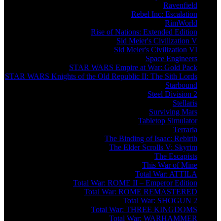
Ravenfield
Rebel Inc: Escalation
RimWorld
Rise of Nations: Extended Edition
Sid Meier's Civilization V
Sid Meier's Civilization VI
Space Engineers
STAR WARS Empire at War: Gold Pack
STAR WARS Knights of the Old Republic II: The Sith Lords
Starbound
Steel Division 2
Stellaris
Surviving Mars
Tabletop Simulator
Terraria
The Binding of Isaac: Rebirth
The Elder Scrolls V: Skyrim
The Escapists
This War of Mine
Total War: ATTILA
Total War: ROME II – Emperor Edition
Total War: ROME REMASTERED
Total War: SHOGUN 2
Total War: THREE KINGDOMS
Total War: WARHAMMER