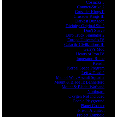
Cossacks 3
Counter-Strike 2
Crusader Kings II
Crusader Kings III
Darkest Dungeon
Divinity: Original Sin 2
Don't Starve
Euro Truck Simulator 2
Europa Universalis IV
Galactic Civilizations III
Garry's Mod
Hearts of Iron IV
Imperator: Rome
Kenshi
Kerbal Space Program
Left 4 Dead 2
Men of War: Assault Squad 2
Mount & Blade II: Bannerlord
Mount & Blade: Warband
Northgard
Oxygen Not Included
People Playground
Planet Coaster
Prison Architect
Project Zomboid