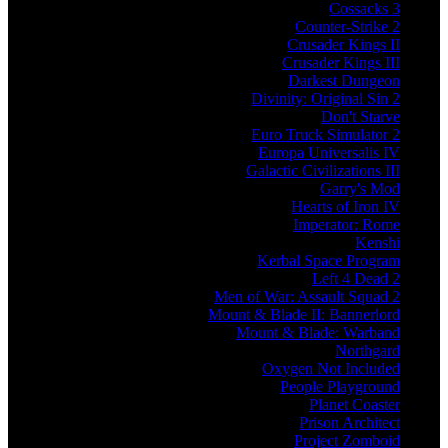
Cossacks 3
Counter-Strike 2
Crusader Kings II
Crusader Kings III
Darkest Dungeon
Divinity: Original Sin 2
Don't Starve
Euro Truck Simulator 2
Europa Universalis IV
Galactic Civilizations III
Garry's Mod
Hearts of Iron IV
Imperator: Rome
Kenshi
Kerbal Space Program
Left 4 Dead 2
Men of War: Assault Squad 2
Mount & Blade II: Bannerlord
Mount & Blade: Warband
Northgard
Oxygen Not Included
People Playground
Planet Coaster
Prison Architect
Project Zomboid