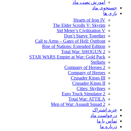
آموزش نصب ماد
جستجوی ماد
بازی ها
Hearts of Iron IV
The Elder Scrolls V: Skyrim
Sid Meier’s Civilization V
Don’t Starve Together
Call to Arms – Gates of Hell: Ostfront
Rise of Nations: Extended Edition
Total War: SHOGUN 2
STAR WARS Empire at War: Gold Pack
Stellaris
Company of Heroes 2
Company of Heroes
Crusader Kings III
Crusader Kings II
Cities: Skylines
Euro Truck Simulator 2
Total War: ATTILA
Men of War: Assault Squad 2
خرید اشتراک
درخواست ماد
تماس با ما
درباره ما