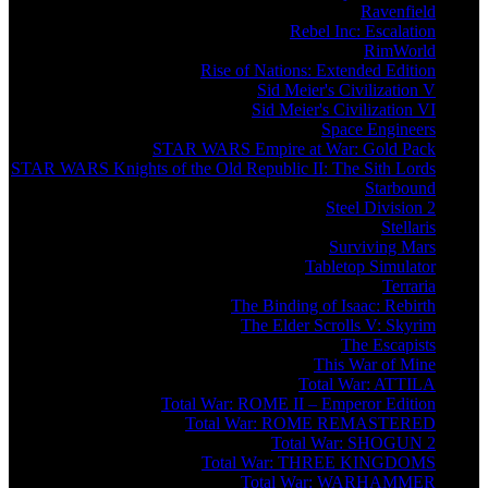
Ravenfield
Rebel Inc: Escalation
RimWorld
Rise of Nations: Extended Edition
Sid Meier's Civilization V
Sid Meier's Civilization VI
Space Engineers
STAR WARS Empire at War: Gold Pack
STAR WARS Knights of the Old Republic II: The Sith Lords
Starbound
Steel Division 2
Stellaris
Surviving Mars
Tabletop Simulator
Terraria
The Binding of Isaac: Rebirth
The Elder Scrolls V: Skyrim
The Escapists
This War of Mine
Total War: ATTILA
Total War: ROME II – Emperor Edition
Total War: ROME REMASTERED
Total War: SHOGUN 2
Total War: THREE KINGDOMS
Total War: WARHAMMER