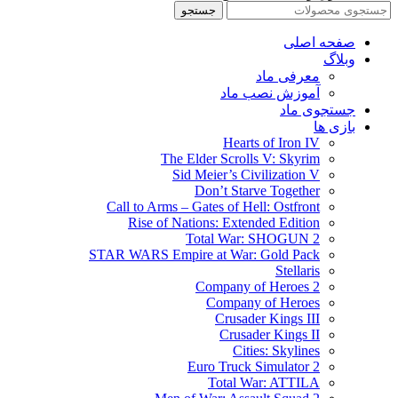
جستجو
صفحه اصلی
وبلاگ
معرفی ماد
آموزش نصب ماد
جستجوی ماد
بازی ها
Hearts of Iron IV
The Elder Scrolls V: Skyrim
Sid Meier’s Civilization V
Don’t Starve Together
Call to Arms – Gates of Hell: Ostfront
Rise of Nations: Extended Edition
Total War: SHOGUN 2
STAR WARS Empire at War: Gold Pack
Stellaris
Company of Heroes 2
Company of Heroes
Crusader Kings III
Crusader Kings II
Cities: Skylines
Euro Truck Simulator 2
Total War: ATTILA