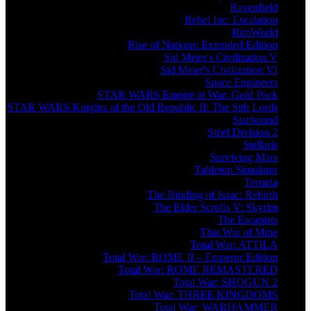
Ravenfield
Rebel Inc: Escalation
RimWorld
Rise of Nations: Extended Edition
Sid Meier's Civilization V
Sid Meier's Civilization VI
Space Engineers
STAR WARS Empire at War: Gold Pack
STAR WARS Knights of the Old Republic II: The Sith Lords
Starbound
Steel Division 2
Stellaris
Surviving Mars
Tabletop Simulator
Terraria
The Binding of Isaac: Rebirth
The Elder Scrolls V: Skyrim
The Escapists
This War of Mine
Total War: ATTILA
Total War: ROME II – Emperor Edition
Total War: ROME REMASTERED
Total War: SHOGUN 2
Total War: THREE KINGDOMS
Total War: WARHAMMER