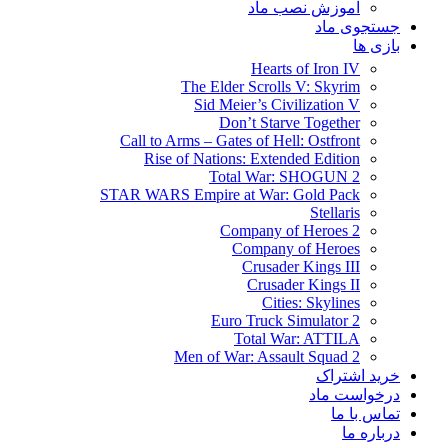
آموزش نصب ماد
جستجوی ماد
بازی ها
Hearts of Iron IV
The Elder Scrolls V: Skyrim
Sid Meier’s Civilization V
Don’t Starve Together
Call to Arms – Gates of Hell: Ostfront
Rise of Nations: Extended Edition
Total War: SHOGUN 2
STAR WARS Empire at War: Gold Pack
Stellaris
Company of Heroes 2
Company of Heroes
Crusader Kings III
Crusader Kings II
Cities: Skylines
Euro Truck Simulator 2
Total War: ATTILA
Men of War: Assault Squad 2
خرید اشتراک
درخواست ماد
تماس با ما
درباره ما