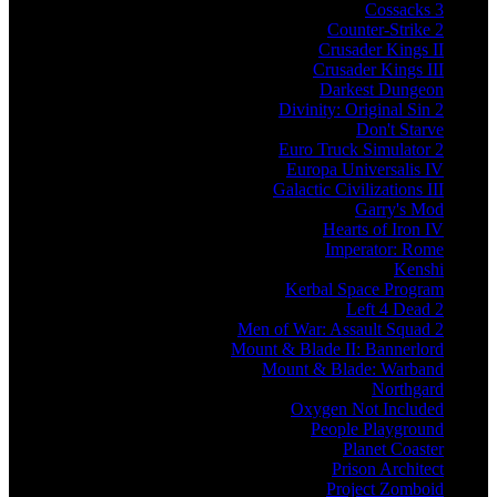
Cossacks 3
Counter-Strike 2
Crusader Kings II
Crusader Kings III
Darkest Dungeon
Divinity: Original Sin 2
Don't Starve
Euro Truck Simulator 2
Europa Universalis IV
Galactic Civilizations III
Garry's Mod
Hearts of Iron IV
Imperator: Rome
Kenshi
Kerbal Space Program
Left 4 Dead 2
Men of War: Assault Squad 2
Mount & Blade II: Bannerlord
Mount & Blade: Warband
Northgard
Oxygen Not Included
People Playground
Planet Coaster
Prison Architect
Project Zomboid