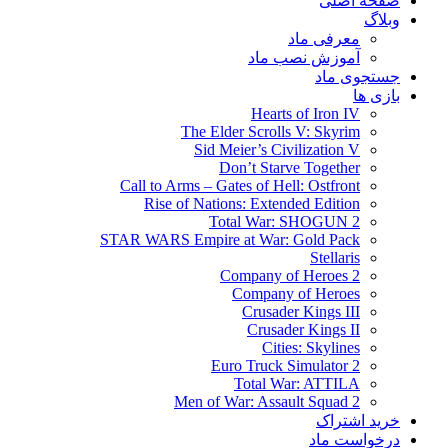
صفحه اصلی
وبلاگ
معرفی ماد
آموزش نصب ماد
جستجوی ماد
بازی ها
Hearts of Iron IV
The Elder Scrolls V: Skyrim
Sid Meier’s Civilization V
Don’t Starve Together
Call to Arms – Gates of Hell: Ostfront
Rise of Nations: Extended Edition
Total War: SHOGUN 2
STAR WARS Empire at War: Gold Pack
Stellaris
Company of Heroes 2
Company of Heroes
Crusader Kings III
Crusader Kings II
Cities: Skylines
Euro Truck Simulator 2
Total War: ATTILA
Men of War: Assault Squad 2
خرید اشتراک
درخواست ماد