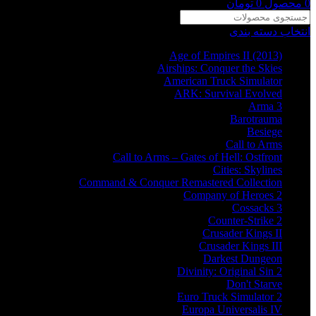
0
محصول
0
تومان
انتخاب دسته بندی
Age of Empires II (2013)
Airships: Conquer the Skies
American Truck Simulator
ARK: Survival Evolved
Arma 3
Barotrauma
Besiege
Call to Arms
Call to Arms – Gates of Hell: Ostfront
Cities: Skylines
Command & Conquer Remastered Collection
Company of Heroes 2
Cossacks 3
Counter-Strike 2
Crusader Kings II
Crusader Kings III
Darkest Dungeon
Divinity: Original Sin 2
Don't Starve
Euro Truck Simulator 2
Europa Universalis IV