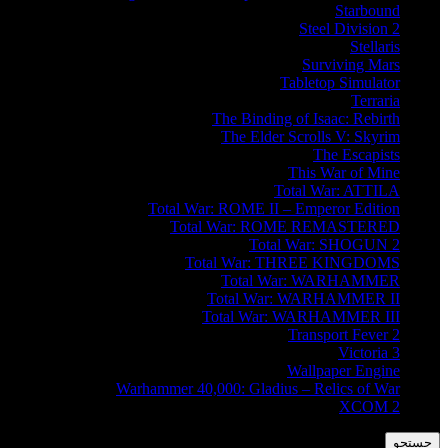
Starbound
Steel Division 2
Stellaris
Surviving Mars
Tabletop Simulator
Terraria
The Binding of Isaac: Rebirth
The Elder Scrolls V: Skyrim
The Escapists
This War of Mine
Total War: ATTILA
Total War: ROME II – Emperor Edition
Total War: ROME REMASTERED
Total War: SHOGUN 2
Total War: THREE KINGDOMS
Total War: WARHAMMER
Total War: WARHAMMER II
Total War: WARHAMMER III
Transport Fever 2
Victoria 3
Wallpaper Engine
Warhammer 40,000: Gladius – Relics of War
XCOM 2
جستجو