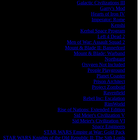
Galactic Civilizations III
Garry's Mod
Hearts of Iron IV
Imperator: Rome
Kenshi
Kerbal Space Program
Left 4 Dead 2
Men of War: Assault Squad 2
Mount & Blade II: Bannerlord
Mount & Blade: Warband
Northgard
Oxygen Not Included
People Playground
Planet Coaster
Prison Architect
Project Zomboid
Ravenfield
Rebel Inc: Escalation
RimWorld
Rise of Nations: Extended Edition
Sid Meier's Civilization V
Sid Meier's Civilization VI
Space Engineers
STAR WARS Empire at War: Gold Pack
STAR WARS Knights of the Old Republic II: The Sith Lords